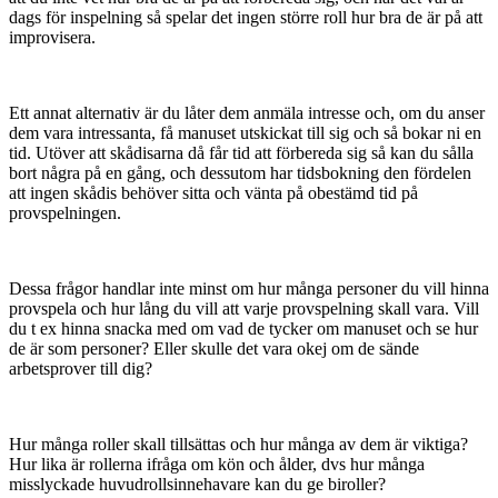
dags för inspelning så spelar det ingen större roll hur bra de är på att
improvisera.
Ett annat alternativ är du låter dem anmäla intresse och, om du anser
dem vara intressanta, få manuset utskickat till sig och så bokar ni en
tid. Utöver att skådisarna då får tid att förbereda sig så kan du sålla
bort några på en gång, och dessutom har tidsbokning den fördelen
att ingen skådis behöver sitta och vänta på obestämd tid på
provspelningen.
Dessa frågor handlar inte minst om hur många personer du vill hinna
provspela och hur lång du vill att varje provspelning skall vara. Vill
du t ex hinna snacka med om vad de tycker om manuset och se hur
de är som personer? Eller skulle det vara okej om de sände
arbetsprover till dig?
Hur många roller skall tillsättas och hur många av dem är viktiga?
Hur lika är rollerna ifråga om kön och ålder, dvs hur många
misslyckade huvudrollsinnehavare kan du ge biroller?