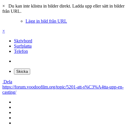
×
Du kan inte klistra in bilder direkt. Ladda upp eller sätt in bilder
från URL.
Lägg in bild från URL
×
Skrivbord
Surfplatta
Telefon
Skicka
Dela
https://forum.voodoofilm.org/topic/5201-att-s%C3%A4tta-upp-en-
casting/