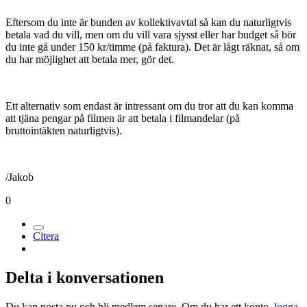
Eftersom du inte är bunden av kollektivavtal så kan du naturligtvis
betala vad du vill, men om du vill vara sjysst eller har budget så bör
du inte gå under 150 kr/timme (på faktura). Det är lågt räknat, så om
du har möjlighet att betala mer, gör det.
Ett alternativ som endast är intressant om du tror att du kan komma
att tjäna pengar på filmen är att betala i filmandelar (på
bruttointäkten naturligtvis).
/Jakob
0
Citera
Delta i konversationen
Du kan posta nu och bli medlem senare. Om du har ett konto,
logga