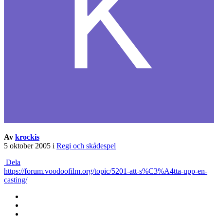
Av
krockis
5 oktober 2005
i
Regi och skådespel
Dela
https://forum.voodoofilm.org/topic/5201-att-s%C3%A4tta-upp-en-
casting/