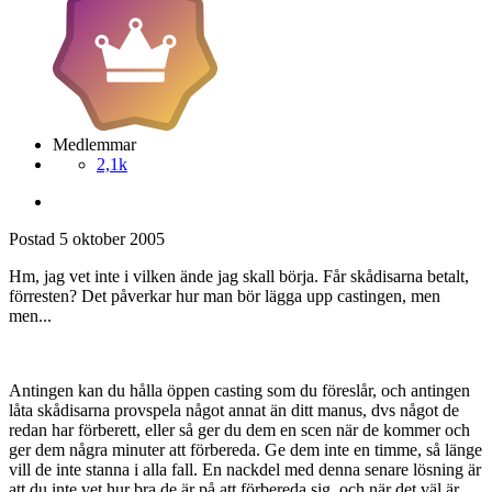
Medlemmar
2,1k
Postad
5 oktober 2005
Hm, jag vet inte i vilken ände jag skall börja. Får skådisarna betalt,
förresten? Det påverkar hur man bör lägga upp castingen, men
men...
Antingen kan du hålla öppen casting som du föreslår, och antingen
låta skådisarna provspela något annat än ditt manus, dvs något de
redan har förberett, eller så ger du dem en scen när de kommer och
ger dem några minuter att förbereda. Ge dem inte en timme, så länge
vill de inte stanna i alla fall. En nackdel med denna senare lösning är
att du inte vet hur bra de är på att förbereda sig, och när det väl är