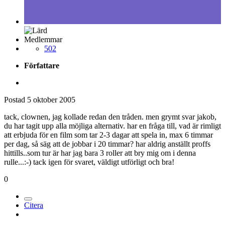
Medlemmar
502
Författare
Postad
5 oktober 2005
tack, clownen, jag kollade redan den tråden. men grymt svar jakob,
du har tagit upp alla möjliga alternativ. har en fråga till, vad är rimligt
att erbjuda för en film som tar 2-3 dagar att spela in, max 6 timmar
per dag, så säg att de jobbar i 20 timmar? har aldrig anställt proffs
hittills..som tur är har jag bara 3 roller att bry mig om i denna
rulle...:-) tack igen för svaret, väldigt utförligt och bra!
0
Citera