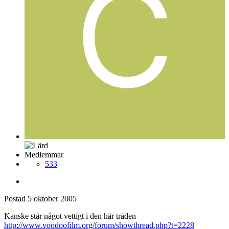
Medlemmar
533
Postad
5 oktober 2005
Kanske står något vettigt i den här tråden
http://www.voodoofilm.org/forum/showthread.php?t=2228