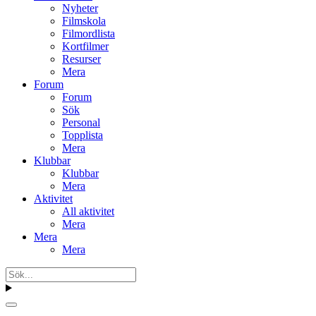
Nyheter
Filmskola
Filmordlista
Kortfilmer
Resurser
Mera
Forum
Forum
Sök
Personal
Topplista
Mera
Klubbar
Klubbar
Mera
Aktivitet
All aktivitet
Mera
Mera
Mera