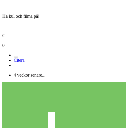
Ha kul och filma på!
C.
0
Citera
4 veckor senare...