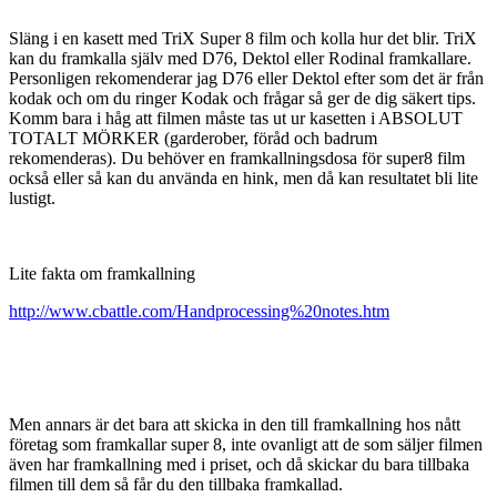
Släng i en kasett med TriX Super 8 film och kolla hur det blir. TriX
kan du framkalla själv med D76, Dektol eller Rodinal framkallare.
Personligen rekomenderar jag D76 eller Dektol efter som det är från
kodak och om du ringer Kodak och frågar så ger de dig säkert tips.
Komm bara i håg att filmen måste tas ut ur kasetten i ABSOLUT
TOTALT MÖRKER (garderober, föråd och badrum
rekomenderas). Du behöver en framkallningsdosa för super8 film
också eller så kan du använda en hink, men då kan resultatet bli lite
lustigt.
Lite fakta om framkallning
http://www.cbattle.com/Handprocessing%20notes.htm
Men annars är det bara att skicka in den till framkallning hos nått
företag som framkallar super 8, inte ovanligt att de som säljer filmen
även har framkallning med i priset, och då skickar du bara tillbaka
filmen till dem så får du den tillbaka framkallad.