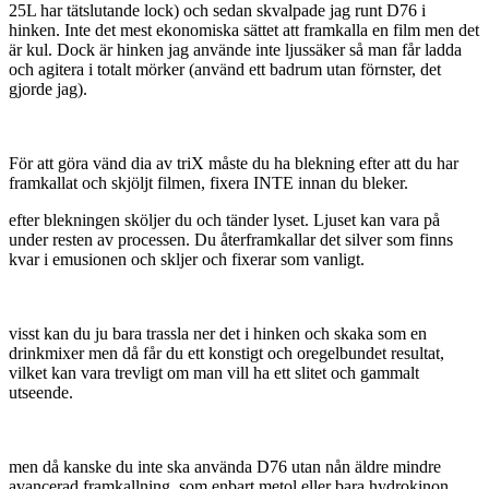
25L har tätslutande lock) och sedan skvalpade jag runt D76 i
hinken. Inte det mest ekonomiska sättet att framkalla en film men det
är kul. Dock är hinken jag använde inte ljussäker så man får ladda
och agitera i totalt mörker (använd ett badrum utan förnster, det
gjorde jag).
För att göra vänd dia av triX måste du ha blekning efter att du har
framkallat och skjöljt filmen, fixera INTE innan du bleker.
efter blekningen sköljer du och tänder lyset. Ljuset kan vara på
under resten av processen. Du återframkallar det silver som finns
kvar i emusionen och skljer och fixerar som vanligt.
visst kan du ju bara trassla ner det i hinken och skaka som en
drinkmixer men då får du ett konstigt och oregelbundet resultat,
vilket kan vara trevligt om man vill ha ett slitet och gammalt
utseende.
men då kanske du inte ska använda D76 utan nån äldre mindre
avancerad framkallning, som enbart metol eller bara hydrokinon.