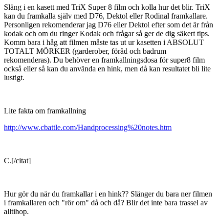
Släng i en kasett med TriX Super 8 film och kolla hur det blir. TriX
kan du framkalla själv med D76, Dektol eller Rodinal framkallare.
Personligen rekomenderar jag D76 eller Dektol efter som det är från
kodak och om du ringer Kodak och frågar så ger de dig säkert tips.
Komm bara i håg att filmen måste tas ut ur kasetten i ABSOLUT
TOTALT MÖRKER (garderober, föråd och badrum
rekomenderas). Du behöver en framkallningsdosa för super8 film
också eller så kan du använda en hink, men då kan resultatet bli lite
lustigt.
Lite fakta om framkallning
http://www.cbattle.com/Handprocessing%20notes.htm
C.[/citat]
Hur gör du när du framkallar i en hink?? Slänger du bara ner filmen
i framkallaren och "rör om" då och då? Blir det inte bara trassel av
alltihop.