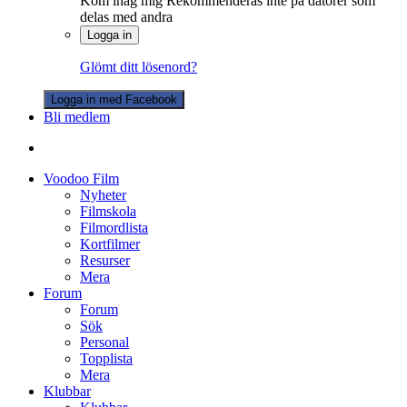
Kom ihåg mig
Rekommenderas inte på datorer som
delas med andra
Logga in
Glömt ditt lösenord?
Logga in med Facebook
Bli medlem
Voodoo Film
Nyheter
Filmskola
Filmordlista
Kortfilmer
Resurser
Mera
Forum
Forum
Sök
Personal
Topplista
Mera
Klubbar