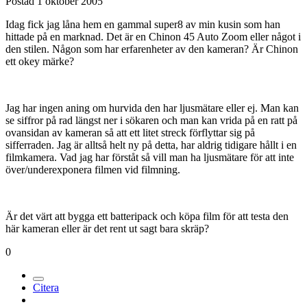
Postad
1 oktober 2005
Idag fick jag låna hem en gammal super8 av min kusin som han
hittade på en marknad. Det är en Chinon 45 Auto Zoom eller något i
den stilen. Någon som har erfarenheter av den kameran? Är Chinon
ett okey märke?
Jag har ingen aning om hurvida den har ljusmätare eller ej. Man kan
se siffror på rad längst ner i sökaren och man kan vrida på en ratt på
ovansidan av kameran så att ett litet streck förflyttar sig på
sifferraden. Jag är alltså helt ny på detta, har aldrig tidigare hållt i en
filmkamera. Vad jag har förståt så vill man ha ljusmätare för att inte
över/underexponera filmen vid filmning.
Är det värt att bygga ett batteripack och köpa film för att testa den
här kameran eller är det rent ut sagt bara skräp?
0
Citera