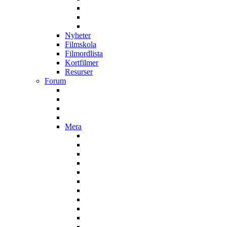
Nyheter
Filmskola
Filmordlista
Kortfilmer
Resurser
Forum
Mera