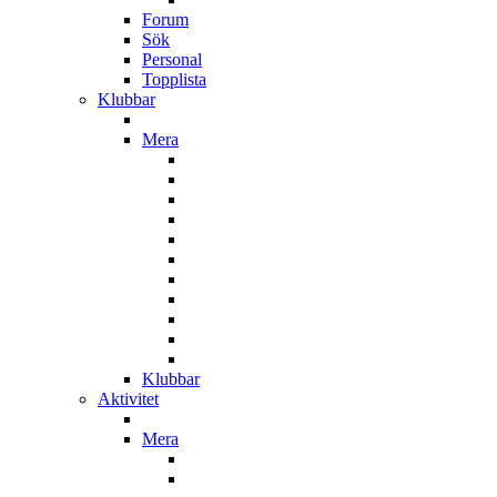
Forum
Sök
Personal
Topplista
Klubbar
Mera
Klubbar
Aktivitet
Mera