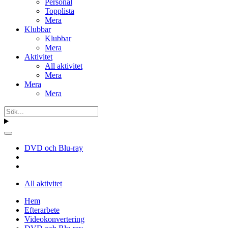
Personal
Topplista
Mera
Klubbar
Klubbar
Mera
Aktivitet
All aktivitet
Mera
Mera
Mera
DVD och Blu-ray
All aktivitet
Hem
Efterarbete
Videokonvertering