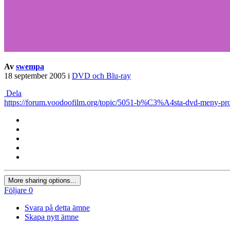
Av
swempa
18 september 2005
i
DVD och Blu-ray
Dela
https://forum.voodoofilm.org/topic/5051-b%C3%A4sta-dvd-meny-pr
More sharing options...
Följare
0
Svara på detta ämne
Skapa nytt ämne