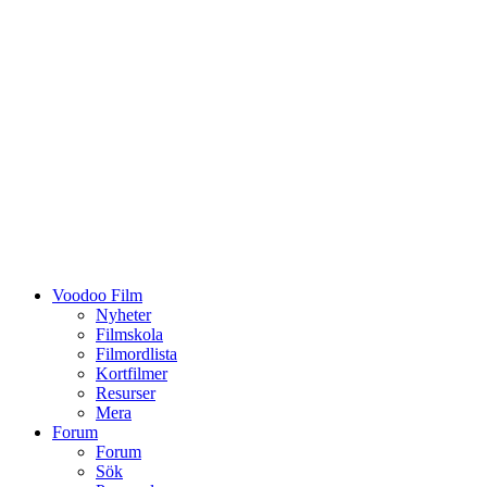
Voodoo Film
Nyheter
Filmskola
Filmordlista
Kortfilmer
Resurser
Mera
Forum
Forum
Sök