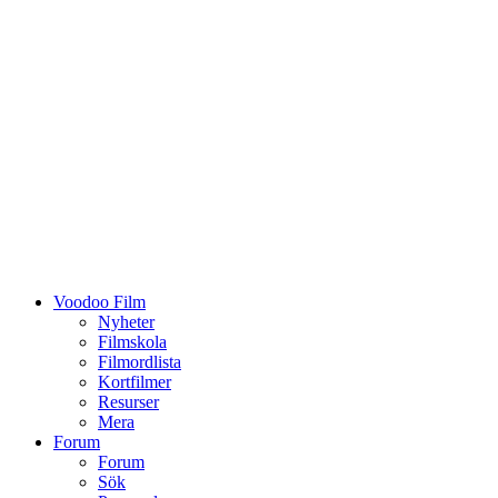
Voodoo Film
Nyheter
Filmskola
Filmordlista
Kortfilmer
Resurser
Mera
Forum
Forum
Sök