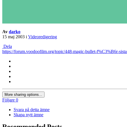
Av
darko
15 maj 2003
i
Videoredigering
Dela
https://forum.voodoofilm.org/topic/448-magic-bullet-f%C3%B6r-s
More sharing options...
Följare
0
Svara på detta ämne
Skapa nytt ämne
Recommended Posts