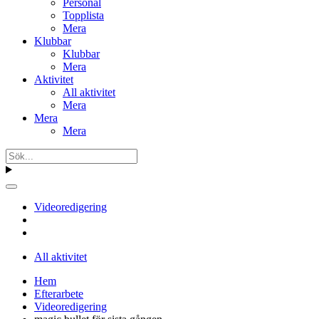
Personal
Topplista
Mera
Klubbar
Klubbar
Mera
Aktivitet
All aktivitet
Mera
Mera
Mera
Videoredigering
All aktivitet
Hem
Efterarbete
Videoredigering