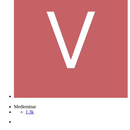
vilcans
Postad
26 juni 2005
vilcans