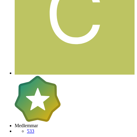
Medlemmar
533