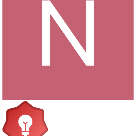
Medlemmar
1,3k
Postad
26 juni 2005
Jättekul idé tycker jag. Såna här fantasifulla koncept saknar vi i
filmsverige.
En sak jag är lite orolig för är att den blir tråkig i längden eftersom
det bara dyker upp nya hinder för protagonisten, utan att dessa för
handlingen framåt. Men det är lite svårt att avgöra eftersom det du
skrivit inte är ett riktigt synopsis, utan mer en samling idéer. Pröva
att skriva ett synopsis som beskriver handlingen från början till slut,
så blir det lättare att ge feedback.
0
Citera