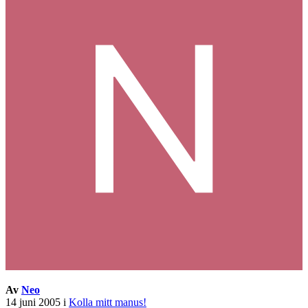
Av
Neo
14 juni 2005
i
Kolla mitt manus!