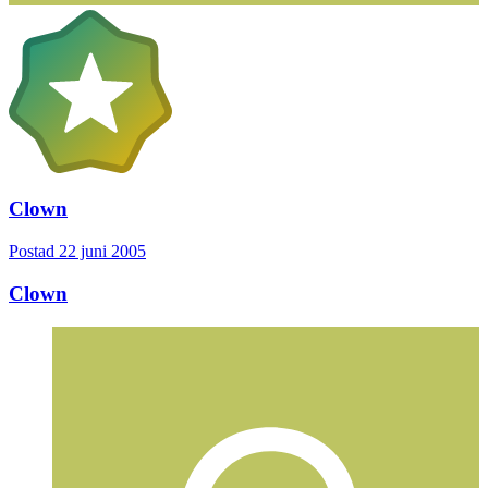
Clown
Postad
22 juni 2005
Clown