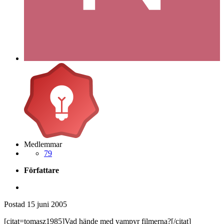
Medlemmar
79
Författare
Postad
15 juni 2005
[citat=tomasz1985]Vad hände med vampyr filmerna?[/citat]