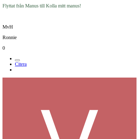
Medlemmar
1k
Postad
23 juni 2005
Flyttat från Manus till Kolla mitt manus!
MvH
Ronnie
0