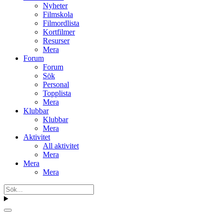
Nyheter
Filmskola
Filmordlista
Kortfilmer
Resurser
Mera
Forum
Forum
Sök
Personal
Topplista
Mera
Klubbar
Klubbar
Mera
Aktivitet
All aktivitet
Mera
Mera
Mera