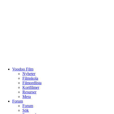
Voodoo Film
Nyheter
Filmskola
Filmordlista
Kortfilmer
Resurser
Mera
Forum
Forum
Sök