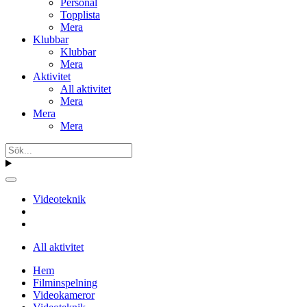
Personal
Topplista
Mera
Klubbar
Klubbar
Mera
Aktivitet
All aktivitet
Mera
Mera
Mera
Videoteknik
All aktivitet
Hem
Filminspelning
Videokameror