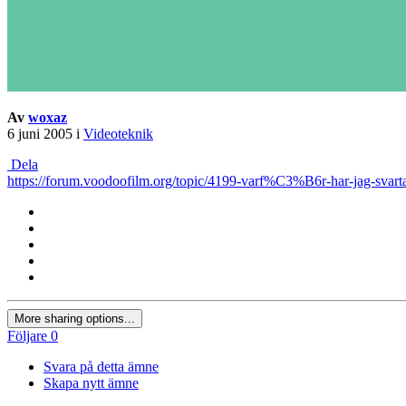
Av
woxaz
6 juni 2005
i
Videoteknik
Dela
https://forum.voodoofilm.org/topic/4199-varf%C3%B6r-har-jag-sva
More sharing options...
Följare
0
Svara på detta ämne
Skapa nytt ämne