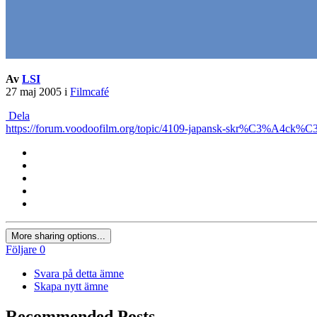
Av
LSI
27 maj 2005
i
Filmcafé
Dela
https://forum.voodoofilm.org/topic/4109-japansk-skr%C3%A4c
More sharing options...
Följare
0
Svara på detta ämne
Skapa nytt ämne
Recommended Posts