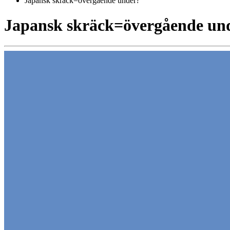
Japansk skräck=övergående under?
Japansk skräck=övergående un