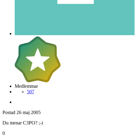
Medlemmar
507
Postad
26 maj 2005
Du menar C3PO? ;-)
0