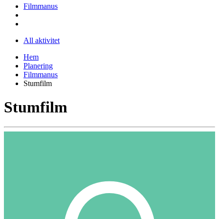
Filmmanus
All aktivitet
Hem
Planering
Filmmanus
Stumfilm
Stumfilm