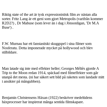
Riktig state of the art är tysk expressionistisk film av nästan alla
sorter. Fritz Lang är ett geni som gjort Metropolis (varifrån kommer
R2D2?) , Dr Mabuse (som lever än i dag i Jönsonligan, 'Dr M.A
Buse') .
F.W. Murnau har ett fanstastiskt skuggspel i sina filmer som
Nosferatu. Detta imponerade mycket på hollywood och blev
stilbildare.
Man latade sig inte med effekter heller; Georges Méliès gjorde A
Trip to the Moon redan 1914, späckad med filmeffekter som går
utanpå det mesta. (ni har säkert sett bild på raketen som landade mitt
i ansikter på mångubben).
Benjamin Christensens Häxan (1922) beskriver medeltidens
häxprocesser har inspirerat många sentida filmskapare.