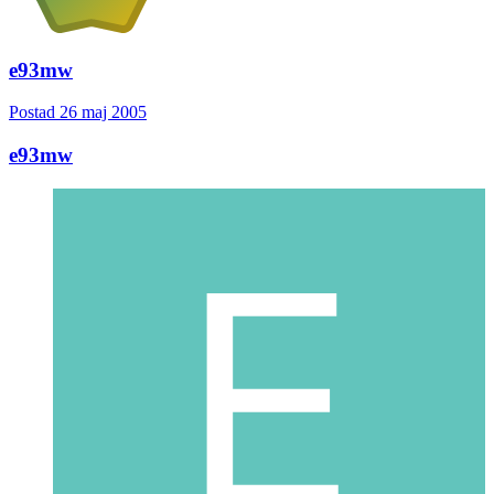
e93mw
Postad
26 maj 2005
e93mw