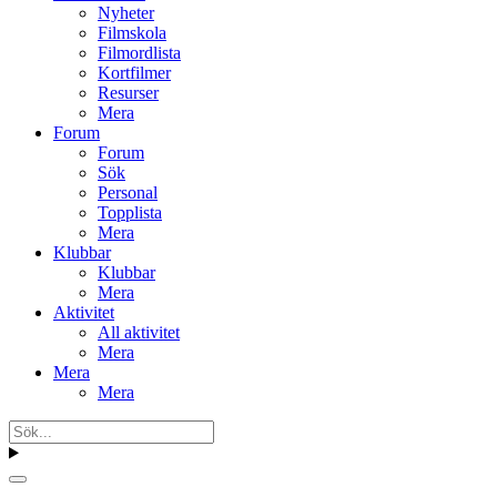
Nyheter
Filmskola
Filmordlista
Kortfilmer
Resurser
Mera
Forum
Forum
Sök
Personal
Topplista
Mera
Klubbar
Klubbar
Mera
Aktivitet
All aktivitet
Mera
Mera
Mera