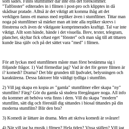
som sades. Finns stumfilmer där inte ens det förekommer.
"Talfönster" editerades in i filmen i post-pro och klipptes in då
skådisar pratade. Alltså är det viktigt att komma ihåg att det
verkligen fanns ett manus med repliker även i stumfilmer. Tittar man
noga på stumfilmer så märker man att inte alla repliker skrevs i
fönstrena och även de viktigaste komprimerades kraftigt. Tal var inte
viktigt. Allt som hände, hände i det visuella. Brev, texter, telegram,
plancher, skyltar fick oftast eget "fönster" och man såg till att tittaren
kunde läsa själv och på det sättet vara "med" i filmen.
För att lyckas med stumfilmen måste man först bestämma sig i
följande frågor. 1) Vad förmedlar jag? Vad är det för genre filmen är
i? komedi? Drama? Det blir grunden till ljudvalet, belysningen och
karaktärena. Dessa faktorer blir väldigt tydliga i stumfilm.
2) Vill jag skapa en kopia av "gamla" stumfilmer eller skapa "ny"
stumfilm? Färg? Gör du gamla så studera föregångare noga. All info
du kommer att behöva veta finns i dem. Vill du skapa "modern"
stumfilm, sätt dig och föreställ dig sittandes i biosal tittandes på din
moderna stumfilm? Blir den bra?
3) Komedi är lättare än drama. Men att skriva komedi är svårare!
4) När vill jag ha musik i filmen? Hela tiden? Vissa ställen? Vill jag