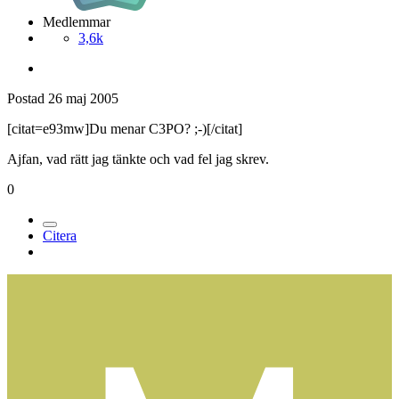
Medlemmar
3,6k
Postad
26 maj 2005
[citat=e93mw]Du menar C3PO? ;-)[/citat]
Ajfan, vad rätt jag tänkte och vad fel jag skrev.
0
Citera