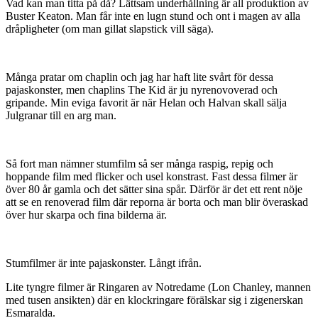
Vad kan man titta på då? Lättsam underhållning är all produktion av
Buster Keaton. Man får inte en lugn stund och ont i magen av alla
dråpligheter (om man gillat slapstick vill säga).
Många pratar om chaplin och jag har haft lite svårt för dessa
pajaskonster, men chaplins The Kid är ju nyrenovoverad och
gripande. Min eviga favorit är när Helan och Halvan skall sälja
Julgranar till en arg man.
Så fort man nämner stumfilm så ser många raspig, repig och
hoppande film med flicker och usel konstrast. Fast dessa filmer är
över 80 år gamla och det sätter sina spår. Därför är det ett rent nöje
att se en renoverad film där reporna är borta och man blir överaskad
över hur skarpa och fina bilderna är.
Stumfilmer är inte pajaskonster. Långt ifrån.
Lite tyngre filmer är Ringaren av Notredame (Lon Chanley, mannen
med tusen ansikten) där en klockringare förälskar sig i zigenerskan
Esmaralda.