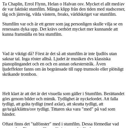
Ta Chaplin, Errol Flynn, Helan o Halvan osv. Mycket el allt med/av
de var faktiskt stumfilm. Många klipp från den tiden med stadscener,
tåg och järnväg, vilda västern, freaks, världskriget var stumfilm.
Stumfilm var och är ett genre som jag personligen skulle vilja se en
renessans dyka upp. Det krävs oerhört mycket mer kunnande att
kunna framställa en bra stumfilm.
Vad är viktigt då? Först är det så att stumfilm är inte ljudlös utan
saknar tal. Inga röster alltså. Ljudet är musiken dvs klassiska
pianoplingandet och en och en annan orkesterstråk. Även
ljudeffekter fanns om än begränsade till rapp trumsolo eller plötsligt
skrikande trombon.
Helt klart är att det är det visuella som gäller i Stumfilm. Berättandet
görs genom bilder och mimik. Tydlighet är nyckelordet. Att falla
tydligt, att gråta tydligt (med axlar), att skratta tydligt, att
ge/ta/gå/klättra/osv tydligt. Tittaren ska vara "med" på vad som
händer.
Oftast finns det "talfönster" med i stumfilm. Dessa förmedlar vad