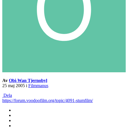
Av
Obi-Wan Tjernobyl
25 maj 2005
i
Filmmanus
Dela
https://forum.voodoofilm.org/topic/4091-stumfilm/