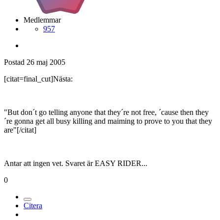
Medlemmar
957
Postad
26 maj 2005
[citat=final_cut]Nästa:
"But don´t go telling anyone that they´re not free, ´cause then they
´re gonna get all busy killing and maiming to prove to you that they
are"[/citat]
Antar att ingen vet. Svaret är EASY RIDER...
0
Citera