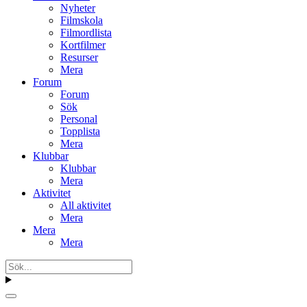
Nyheter
Filmskola
Filmordlista
Kortfilmer
Resurser
Mera
Forum
Forum
Sök
Personal
Topplista
Mera
Klubbar
Klubbar
Mera
Aktivitet
All aktivitet
Mera
Mera
Mera