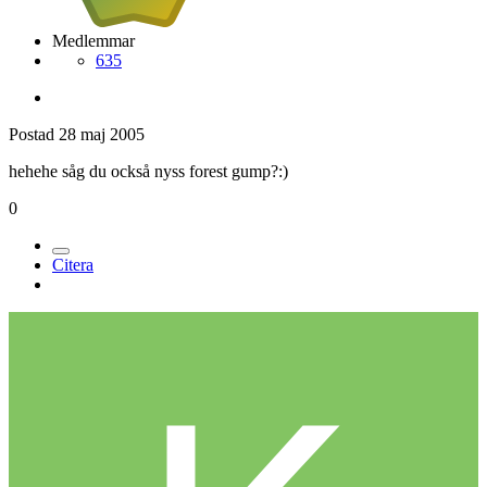
Medlemmar
635
Postad
28 maj 2005
hehehe såg du också nyss forest gump?:)
0
Citera