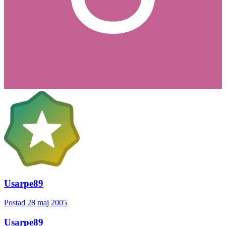
Usarpe89
Postad
28 maj 2005
Usarpe89