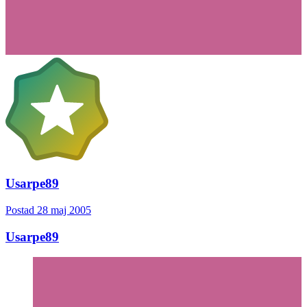
Usarpe89
Postad
28 maj 2005
Usarpe89