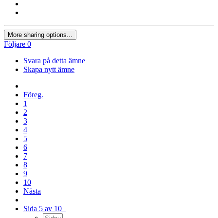
More sharing options...
Följare
0
Svara på detta ämne
Skapa nytt ämne
Föreg.
1
2
3
4
5
6
7
8
9
10
Nästa
Sida 5 av 10