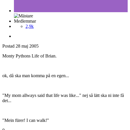
Medlemmar
2,9k
Postad
28 maj 2005
Monty Pythons Life of Brian.
ok, då ska man komma på en egen...
"My mom allways said that life was like..." nej så lätt ska ni inte få
det...
"Mein fürer! I can walk!"