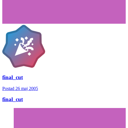
final_cut
Postad
26 maj 2005
final_cut