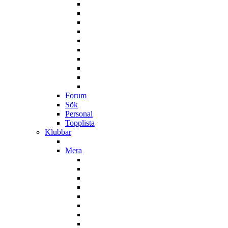
Forum
Sök
Personal
Topplista
Klubbar
Mera