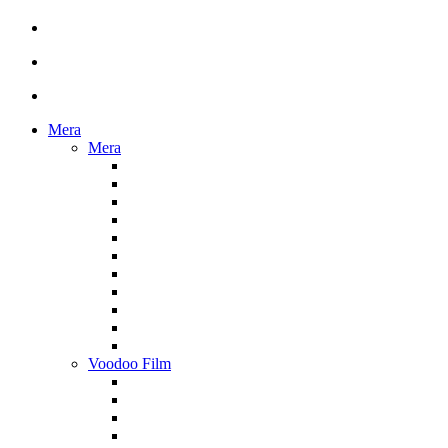
Mera
Mera
Voodoo Film