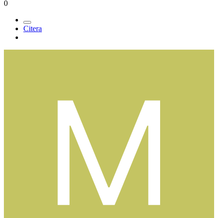
Medlemmar
433
Postad
16 april 2005
ser trevligt ut. verkar skön. hoppas man får se den nån dag.
lycka till med den.
0
Citera