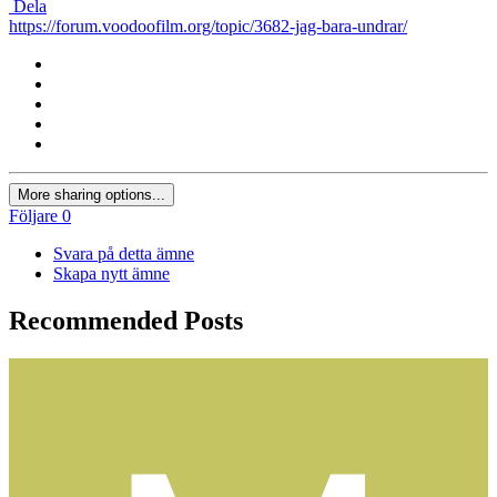
Dela
https://forum.voodoofilm.org/topic/3682-jag-bara-undrar/
More sharing options...
Följare
0
Svara på detta ämne
Skapa nytt ämne
Recommended Posts