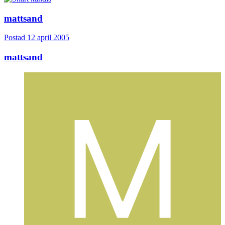
mattsand
Postad
12 april 2005
mattsand