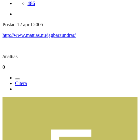
486
Postad
12 april 2005
http://www.mattias.nu/jagbaraundrar/
/mattias
0
Citera