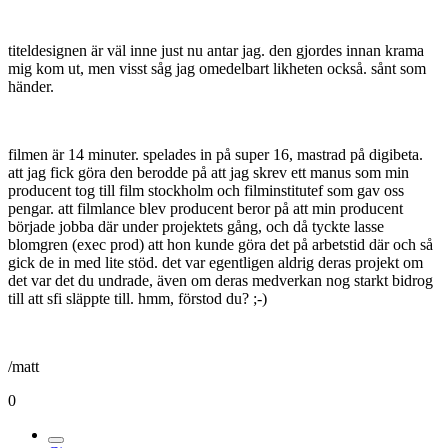
titeldesignen är väl inne just nu antar jag. den gjordes innan krama
mig kom ut, men visst såg jag omedelbart likheten också. sånt som
händer.
filmen är 14 minuter. spelades in på super 16, mastrad på digibeta.
att jag fick göra den berodde på att jag skrev ett manus som min
producent tog till film stockholm och filminstitutef som gav oss
pengar. att filmlance blev producent beror på att min producent
började jobba där under projektets gång, och då tyckte lasse
blomgren (exec prod) att hon kunde göra det på arbetstid där och så
gick de in med lite stöd. det var egentligen aldrig deras projekt om
det var det du undrade, även om deras medverkan nog starkt bidrog
till att sfi släppte till. hmm, förstod du? ;-)
/matt
0