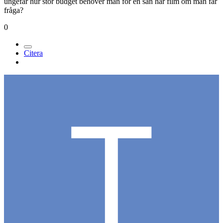
Medlemmar
61
Postad
16 april 2005
jag tycker den verkar riktigt bra. snyggt foto, bra skådisar,
handlingen vet jag iofs inte så mkt om men den verkar schysst.
ungefär hur stor budget behöver man för en sån här film om man får
fråga?
0
Citera