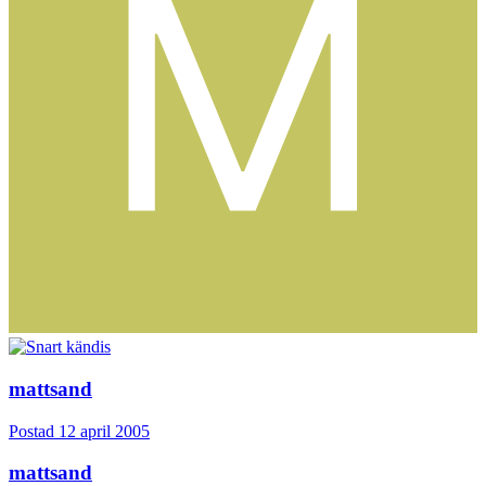
mattsand
Postad
12 april 2005
mattsand