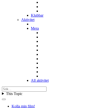
Klubbar
Aktivitet
Mera
All aktivitet
This Topic
Kolla min film!