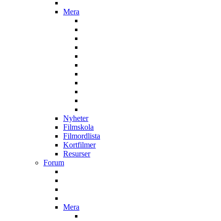
Mera
Nyheter
Filmskola
Filmordlista
Kortfilmer
Resurser
Forum
Mera