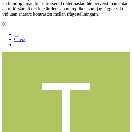
28
Postad
12 april 2005
Hör inte vad killen säger...?
Där kan jag verkligen inte hålla med man hör klart och tydligt vad
alla säger trailerna igenom.
Den är kort men effektiv jag personlig blir intresserad av filmen, den
verkar "lurig"
Att ställa frågor som "vad skulle du göra om imorgon inte fanns"
och sedan ett par sekunder senare "skulle du vilja ta min oskuld för
en hundrig" man blir intresserad (låter nästan lite perverst man antar
att ni förstår att det inte är den senare repliken som jag lägger vikt
vid utan snarare kontrasten mellan frågeställningarn).
0
Citera