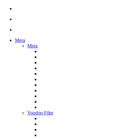
Mera
Mera
Voodoo Film