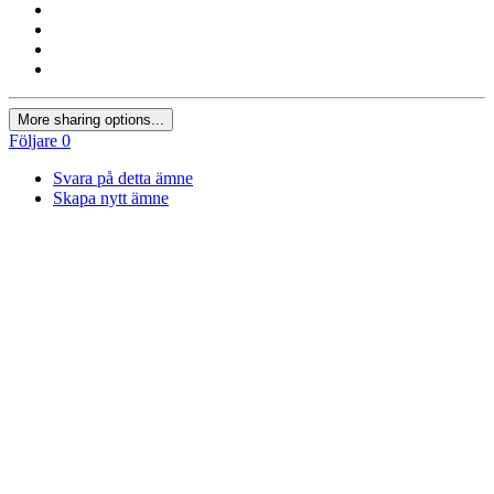
More sharing options...
Följare
0
Svara på detta ämne
Skapa nytt ämne