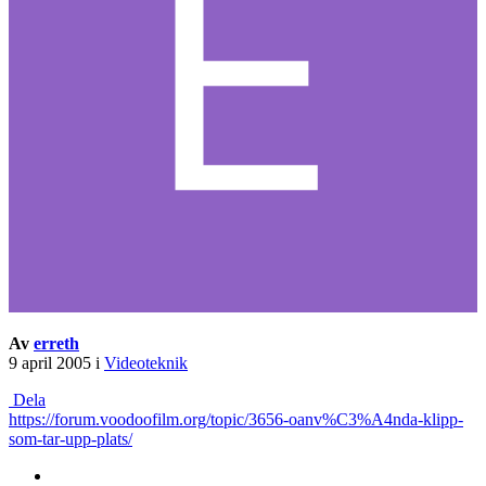
Av
erreth
9 april 2005
i
Videoteknik
Dela
https://forum.voodoofilm.org/topic/3656-oanv%C3%A4nda-klipp-
som-tar-upp-plats/