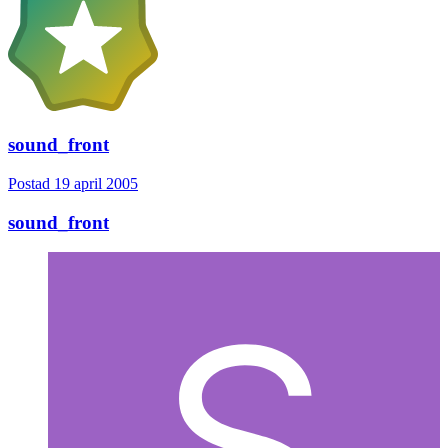
sound_front
Postad
19 april 2005
sound_front