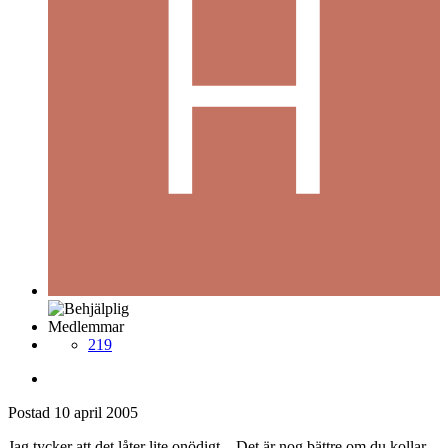
Medlemmar
219
Postad
10 april 2005
Jag tycker att det låter lite onödigt... Det är nog bättre om du kollar