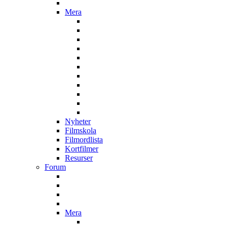
Mera
Nyheter
Filmskola
Filmordlista
Kortfilmer
Resurser
Forum
Mera