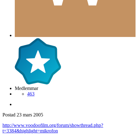
Medlemmar
463
Postad
23 mars 2005
http://www.voodoofilm.org/forum/showthread.php?
t=3384&highlight=mikrofon