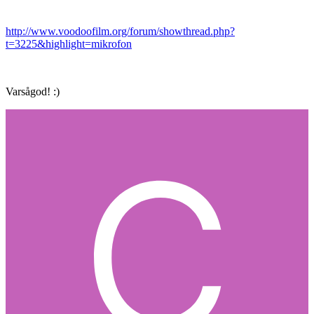
http://www.voodoofilm.org/forum/showthread.php?
t=3225&highlight=mikrofon
Varsågod! :)