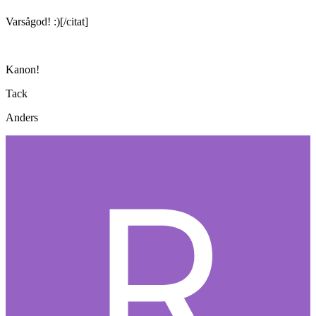
Varsågod! :)[/citat]
Kanon!
Tack
Anders