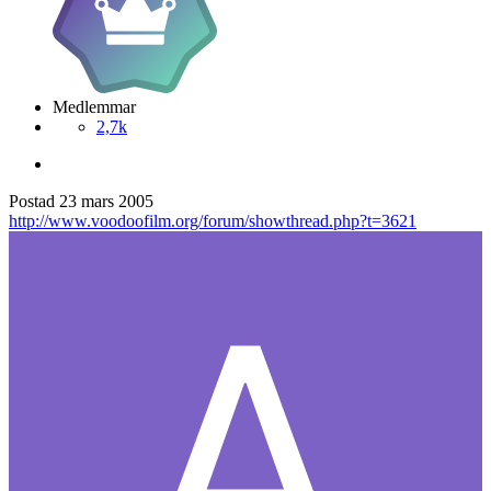
Medlemmar
2,7k
Postad
23 mars 2005
http://www.voodoofilm.org/forum/showthread.php?t=3621