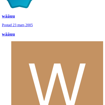
wääuu
Postad
23 mars 2005
wääuu