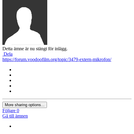
Detta ämne är nu stängt för inlägg.
Dela
https://forum.voodoofilm.org/topic/3479-extern-mikrofon/
More sharing options...
Följare
0
Gå till ämnen