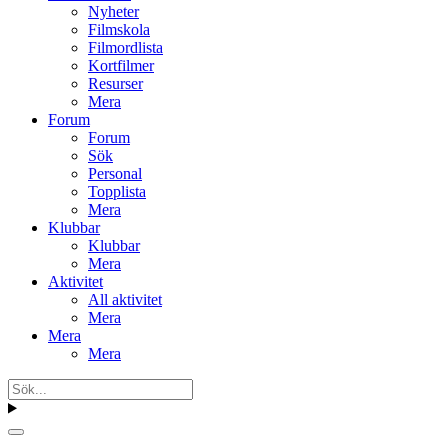
Nyheter
Filmskola
Filmordlista
Kortfilmer
Resurser
Mera
Forum
Forum
Sök
Personal
Topplista
Mera
Klubbar
Klubbar
Mera
Aktivitet
All aktivitet
Mera
Mera
Mera