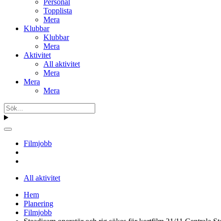
Personal
Topplista
Mera
Klubbar
Klubbar
Mera
Aktivitet
All aktivitet
Mera
Mera
Mera
Filmjobb
All aktivitet
Hem
Planering
Filmjobb