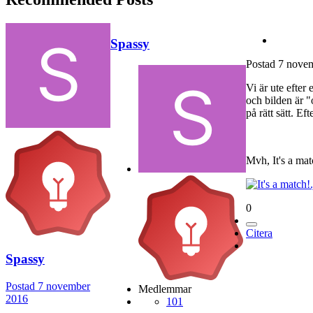
Spassy
Postad
7 nove
Vi är ute efter
och bilden är "
på rätt sätt. E
Mvh, It's a ma
0
Citera
Spassy
Postad
7 november
Medlemmar
2016
101