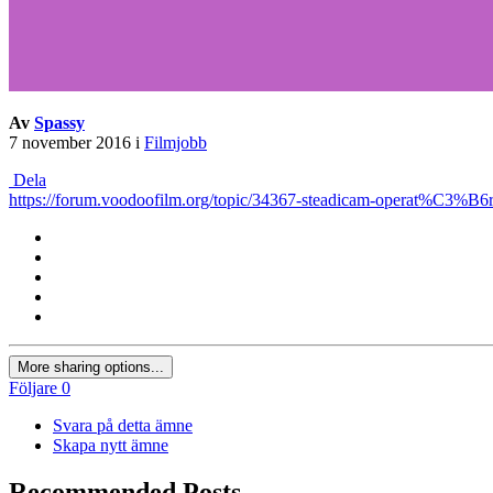
Av
Spassy
7 november 2016
i
Filmjobb
Dela
https://forum.voodoofilm.org/topic/34367-steadicam-operat%C3%B
More sharing options...
Följare
0
Svara på detta ämne
Skapa nytt ämne
Recommended Posts