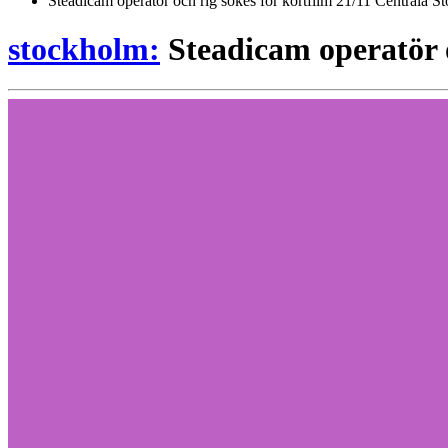
Steadicam operatör och rig sökes för kortfilm 21/11 Centrala 
stockholm:
Steadicam operatör 