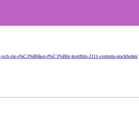
6r-och-rig-s%C3%B6kes-f%C3%B6r-kortfilm-2111-centrala-stockholm/