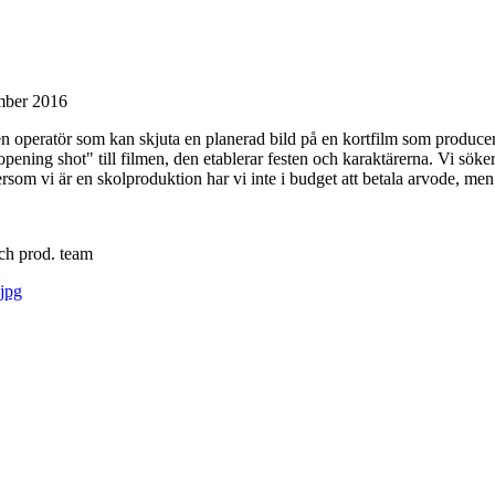
mber 2016
 en operatör som kan skjuta en planerad bild på en kortfilm som producer
opening shot" till filmen, den etablerar festen och karaktärerna. Vi söker
ftersom vi är en skolproduktion har vi inte i budget att betala arvode, men
tch prod. team