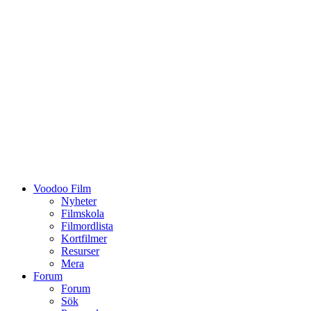
Voodoo Film
Nyheter
Filmskola
Filmordlista
Kortfilmer
Resurser
Mera
Forum
Forum
Sök