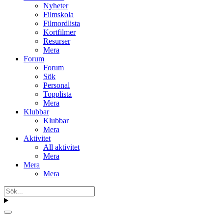
Nyheter
Filmskola
Filmordlista
Kortfilmer
Resurser
Mera
Forum
Forum
Sök
Personal
Topplista
Mera
Klubbar
Klubbar
Mera
Aktivitet
All aktivitet
Mera
Mera
Mera