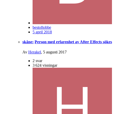
bestoftobbe
5 april 2018
skåne:
Person med erfarenhet av After Effects sökes
Av
Herakel
,
5 augusti 2017
2
svar
3 624
visningar