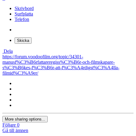
Skrivbord
Surfplatta
Telefon
Skicka
Dela
https://forum.voodoofilm.org/topic/34301-
manusf%C3%B6rfattareregiss%C3%B6r-och-filmskapare-
s%C3%B6kes-f%C3%B6r-att-f%C3%A4rdigst%C3%A4lla-
filmid%C3%A9er/
More sharing options...
Följare
0
Gå till ämnen