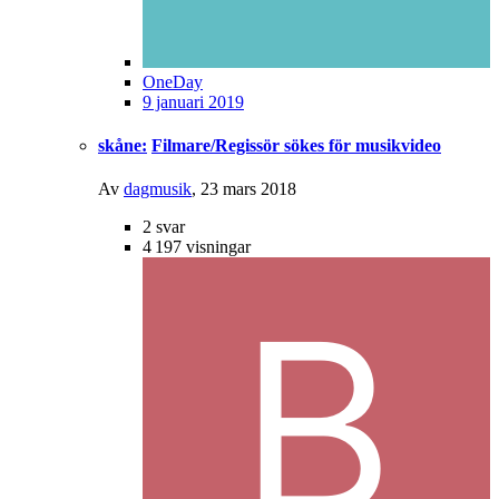
OneDay
9 januari 2019
skåne:
Filmare/Regissör sökes för musikvideo
Av
dagmusik
,
23 mars 2018
2
svar
4 197
visningar