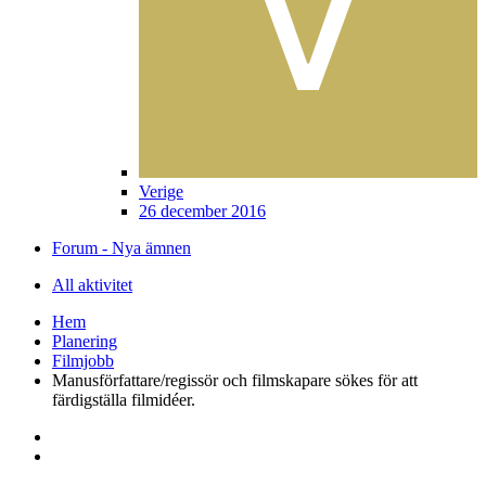
Verige
26 december 2016
Forum - Nya ämnen
All aktivitet
Hem
Planering
Filmjobb
Manusförfattare/regissör och filmskapare sökes för att
färdigställa filmidéer.