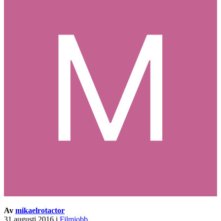
Av
mikaelrotactor
31 augusti 2016
i
Filmjobb