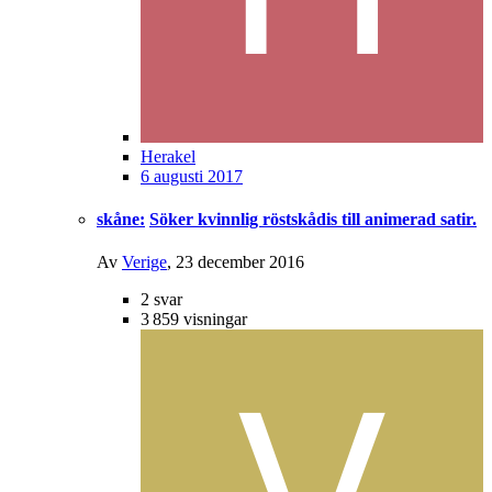
Herakel
6 augusti 2017
skåne:
Söker kvinnlig röstskådis till animerad satir.
Av
Verige
,
23 december 2016
2
svar
3 859
visningar