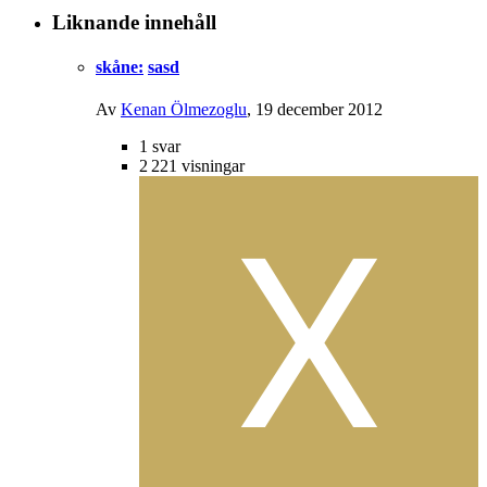
Liknande innehåll
skåne:
sasd
Av
Kenan Ölmezoglu
,
19 december 2012
1
svar
2 221
visningar