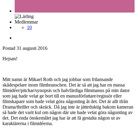
Medlemmar
10
Postad
31 augusti 2016
Hejsan!
Mitt namn är Mikael Roth och jag jobbar som frilansande
skådespelare inom filmbranschen. Det är så att jag har en massa
filmidéer/pitchar/synopsis och halvfärdiga filmmanus på min dator
som jag hade velat ge bort till en manusförfattare/regissör eller
filmskapare som hade velat göra någonting åt det. Det är allt ifrån
Drama/thriller och skräck. Då jag inte är jätteduktig bakom kameran
så hade det varit kul om någon där ute hade velat göra någonting av
det. Det enda önskemålet jag har är att få gestalta någon ut av
karaktärerna i filmidéerna.