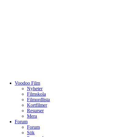
Voodoo Film
Nyheter
Filmskola
Filmordlista
Kortfilmer
Resurser
Mera
Forum
Forum
Sök