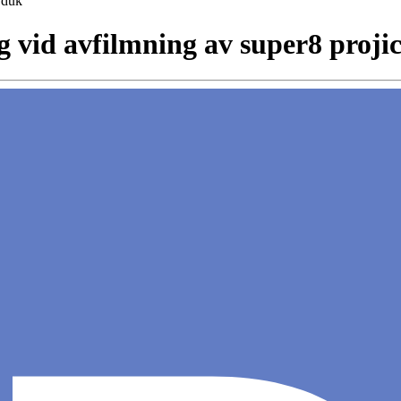
 duk
 vid avfilmning av super8 proji