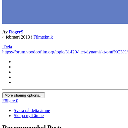
Av
RogerS
4 februari 2013
i
Filmteknik
Dela
https://forum.voodoofilm.org/topic/31429-litet-dynamiskt-omf%C3
More sharing options...
Följare
0
Svara på detta ämne
Skapa nytt ämne
Recommended Posts