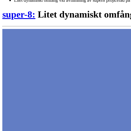
Litet dynamiskt omfång vid avfilmning av super8 projicerad på
super-8:
Litet dynamiskt omfång