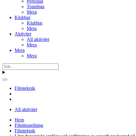
Personal
Topplista
Mera
Klubbar
Klubbar
Mera
Aktivitet
All aktivitet
Mera
Mera
Mera
Filmteknik
All aktivitet
Hem
Filminspelning
Filmteknik