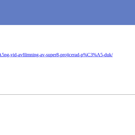
%A5ng-vid-avfilmning-av-super8-projicerad-p%C3%A5-duk/