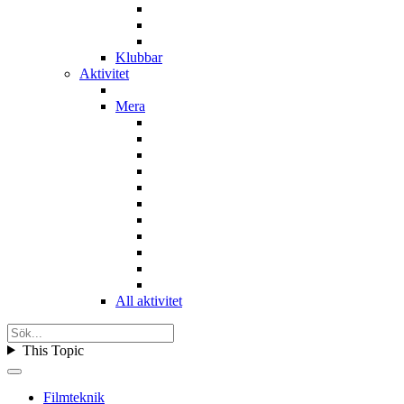
Klubbar
Aktivitet
Mera
All aktivitet
This Topic
Filmteknik