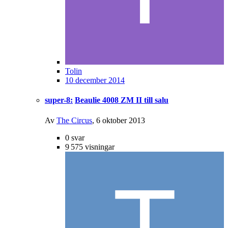
Tolin
10 december 2014
super-8:
Beaulie 4008 ZM II till salu
Av
The Circus
,
6 oktober 2013
0
svar
9 575
visningar