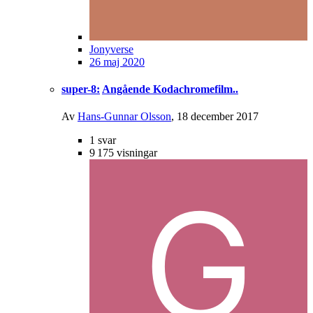
Jonyverse
26 maj 2020
super-8:
Angående Kodachromefilm..
Av
Hans-Gunnar Olsson
,
18 december 2017
1
svar
9 175
visningar