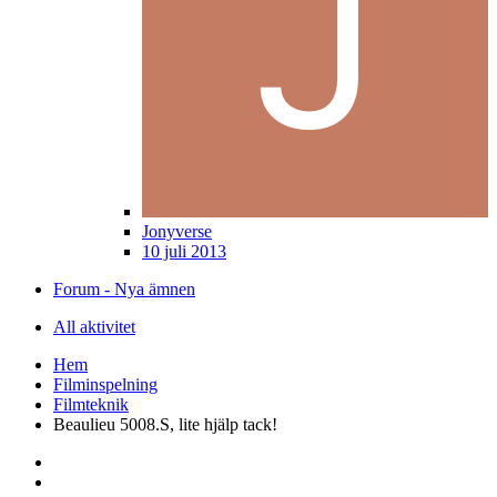
Jonyverse
10 juli 2013
Forum - Nya ämnen
All aktivitet
Hem
Filminspelning
Filmteknik
Beaulieu 5008.S, lite hjälp tack!