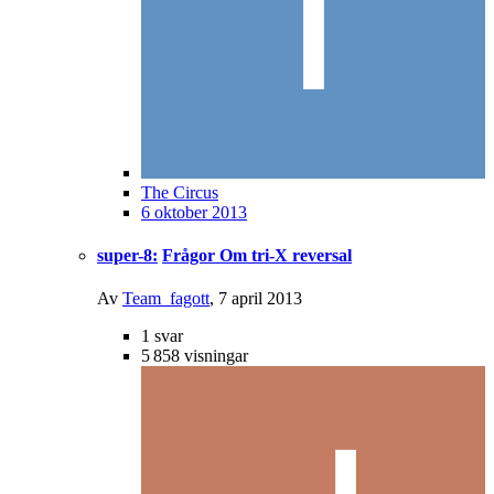
The Circus
6 oktober 2013
super-8:
Frågor Om tri-X reversal
Av
Team_fagott
,
7 april 2013
1
svar
5 858
visningar