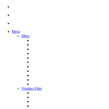
Mera
Mera
Voodoo Film