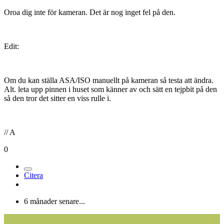
Oroa dig inte för kameran. Det är nog inget fel på den.
Edit:
Om du kan ställa ASA/ISO manuellt på kameran så testa att ändra.
Alt. leta upp pinnen i huset som känner av och sätt en tejpbit på den
så den tror det sitter en viss rulle i.
// A
0
Citera
6 månader senare...