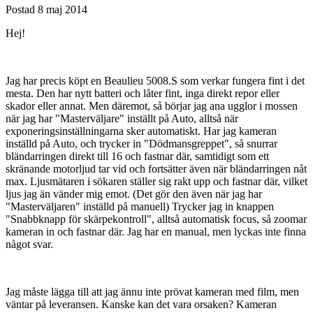
Postad
8 maj 2014
Hej!
Jag har precis köpt en Beaulieu 5008.S som verkar fungera fint i det
mesta. Den har nytt batteri och låter fint, inga direkt repor eller
skador eller annat. Men däremot, så börjar jag ana ugglor i mossen
när jag har "Masterväljare" inställt på Auto, alltså när
exponeringsinställningarna sker automatiskt. Har jag kameran
inställd på Auto, och trycker in "Dödmansgreppet", så snurrar
bländarringen direkt till 16 och fastnar där, samtidigt som ett
skränande motorljud tar vid och fortsätter även när bländarringen nåt
max. Ljusmätaren i sökaren ställer sig rakt upp och fastnar där, vilket
ljus jag än vänder mig emot. (Det gör den även när jag har
"Masterväljaren" inställd på manuell) Trycker jag in knappen
"Snabbknapp för skärpekontroll", alltså automatisk focus, så zoomar
kameran in och fastnar där. Jag har en manual, men lyckas inte finna
något svar.
Jag måste lägga till att jag ännu inte prövat kameran med film, men
väntar på leveransen. Kanske kan det vara orsaken? Kameran