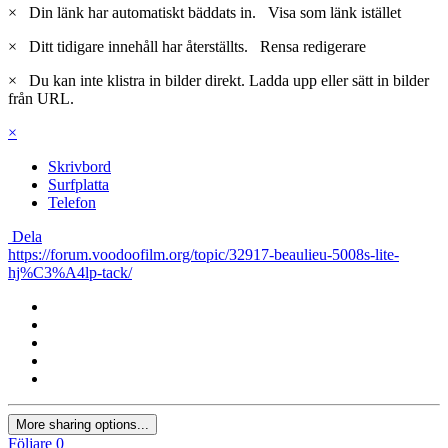
×
Din länk har automatiskt bäddats in.
Visa som länk istället
×
Ditt tidigare innehåll har återställts.
Rensa redigerare
×
Du kan inte klistra in bilder direkt. Ladda upp eller sätt in bilder
från URL.
×
Skrivbord
Surfplatta
Telefon
Dela
https://forum.voodoofilm.org/topic/32917-beaulieu-5008s-lite-
hj%C3%A4lp-tack/
More sharing options...
Följare
0