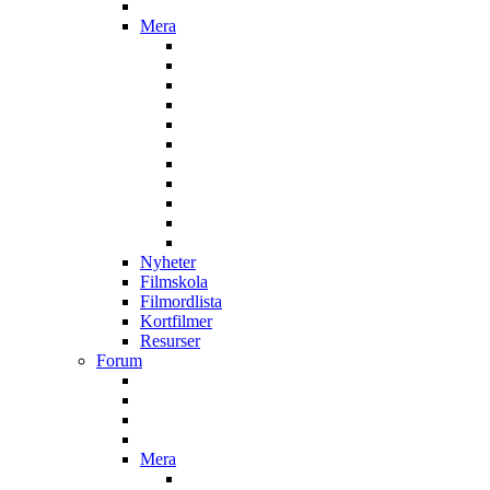
Mera
Nyheter
Filmskola
Filmordlista
Kortfilmer
Resurser
Forum
Mera