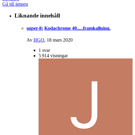
Gå till ämnen
Liknande innehåll
super-8:
Kodachrome 40.....framkallning.
Av
HGO
,
18 mars 2020
1
svar
5 914
visningar