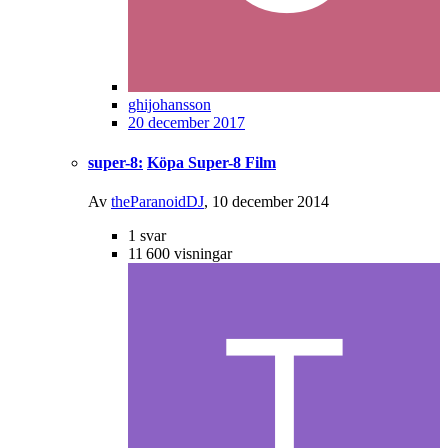
ghijohansson
20 december 2017
super-8:
Köpa Super-8 Film
Av
theParanoidDJ
,
10 december 2014
1
svar
11 600
visningar