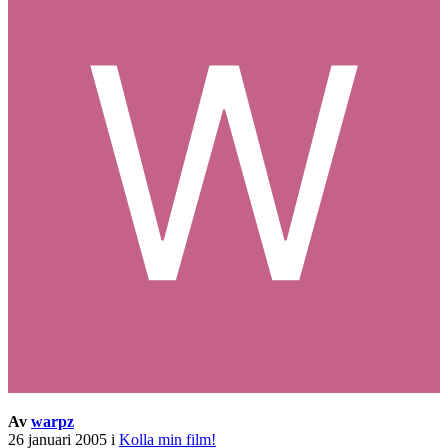
Av
warpz
26 januari 2005
i
Kolla min film!