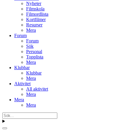
Nyheter
Filmskola
Filmordlista
Kortfilmer
Resurser
Mera
Forum
Forum
Sök
Personal
Topplista
Mera
Klubbar
Klubbar
Mera
Aktivitet
All aktivitet
Mera
Mera
Mera