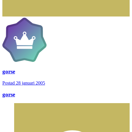
gorse
Postad
28 januari 2005
gorse