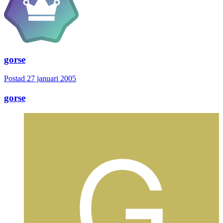
gorse
Postad
27 januari 2005
gorse