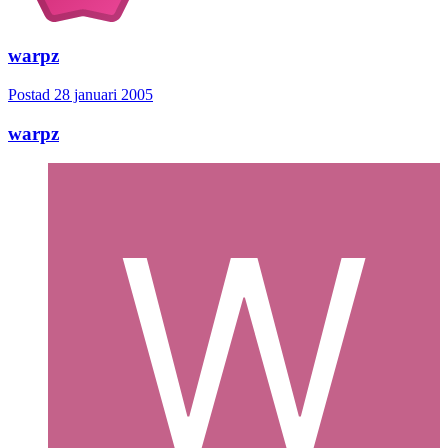
warpz
Postad
28 januari 2005
warpz