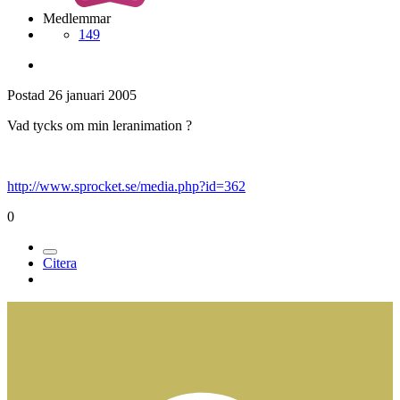
Medlemmar
149
Postad
26 januari 2005
Vad tycks om min leranimation ?
http://www.sprocket.se/media.php?id=362
0
Citera