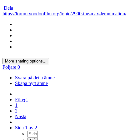
Dela
https://forum.voodoofilm.org/topic/2900-the-max-leranimation/
More sharing options...
Följare
0
Svara på detta ämne
Skapa nytt ämne
Föreg.
1
2
Nästa
Sida 1 av 2