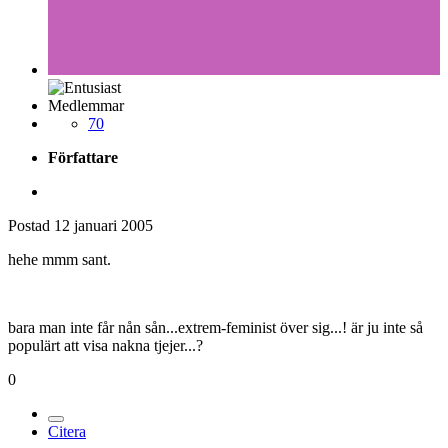
Medlemmar
70
Författare
Postad
12 januari 2005
hehe mmm sant.
bara man inte får nån sån...extrem-feminist över sig...! är ju inte så
populärt att visa nakna tjejer...?
0
Citera