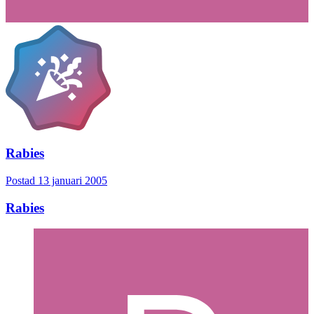
Rabies
Postad
13 januari 2005
Rabies