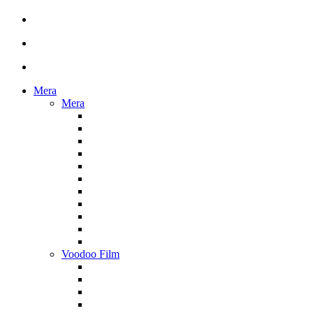
Mera
Mera
Voodoo Film