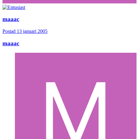
maaac
Postad
13 januari 2005
maaac