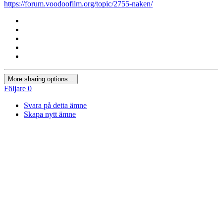
https://forum.voodoofilm.org/topic/2755-naken/
More sharing options...
Följare
0
Svara på detta ämne
Skapa nytt ämne