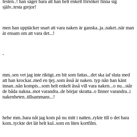
festen..! han säger bara att han helt enkelt försöker finna sig
själv..testa grejor!
men han upptäcker snart att vara naken är ganska..ja..naket..när man
är ensam om att vara det...!
-
mm..sen vet jag inte riktigt..en bit som fattas...det ska iaf sluta med
att han krockar..med en tjej..som åsså är naken. typ nån han känt
innan..nån kompis...som helt enkelt åsså vill vara naken...o nu...står
de båda nakna..mot varandra..de börjar skratta..o finner varandra..i
nakenheten..tillsammans...!
hehe mm..bara nåt jag kom på nu mitt i natten..rykte till o det bara
kom..tyckte det lät helt kul..som en liten kortfilm.