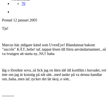
70
Postad
12 januari 2005
Tja!
Marcus här..tidigare känd som UvenEye! Blandannat bakom
"succén" KÅT..hehe! iaf..tappat lösen till förra användarnamnet...så
va tvungen att starta ny..NU! haha
låg o försökte sova..så fick jag en liten idé till kortfilm i huvudet..vet
inte om jag är konstig på nåt sätt...med tanke på va denna handlar
om..haha..men iaf..tycker det lät skoj..o sött..
----------