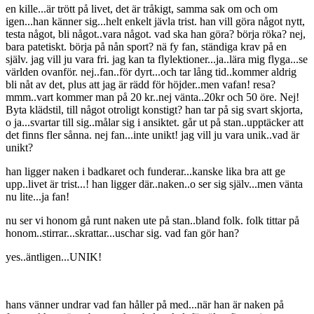
en kille...är trött på livet, det är tråkigt, samma sak om och om
igen...han känner sig...helt enkelt jävla trist. han vill göra något nytt,
testa något, bli något..vara något. vad ska han göra? börja röka? nej,
bara patetiskt. börja på nån sport? nä fy fan, ständiga krav på en
själv. jag vill ju vara fri. jag kan ta flylektioner...ja..lära mig flyga...se
världen ovanför. nej..fan..för dyrt...och tar lång tid..kommer aldrig
bli nåt av det, plus att jag är rädd för höjder..men vafan! resa?
mmm..vart kommer man på 20 kr..nej vänta..20kr och 50 öre. Nej!
Byta klädstil, till något otroligt konstigt? han tar på sig svart skjorta,
o ja...svartar till sig..målar sig i ansiktet. går ut på stan..upptäcker att
det finns fler sånna. nej fan...inte unikt! jag vill ju vara unik..vad är
unikt?
han ligger naken i badkaret och funderar...kanske lika bra att ge
upp..livet är trist...! han ligger där..naken..o ser sig själv...men vänta
nu lite...ja fan!
nu ser vi honom gå runt naken ute på stan..bland folk. folk tittar på
honom..stirrar...skrattar...uschar sig. vad fan gör han?
yes..äntligen...UNIK!
hans vänner undrar vad fan håller på med...när han är naken på