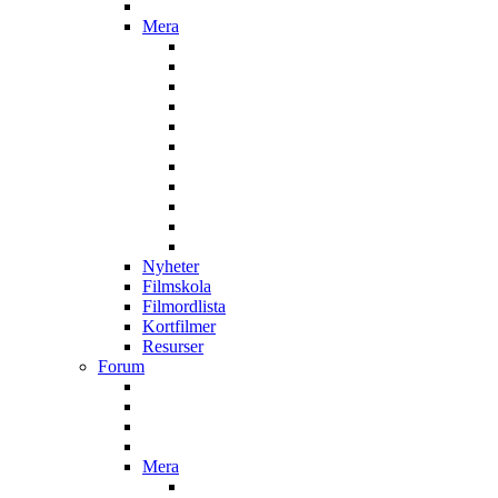
Mera
Nyheter
Filmskola
Filmordlista
Kortfilmer
Resurser
Forum
Mera