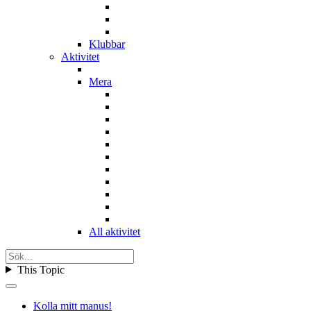
Klubbar
Aktivitet
Mera
All aktivitet
This Topic
Kolla mitt manus!