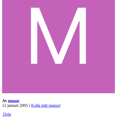
Av
maaac
12 januari 2005
i
Kolla mitt manus!
Dela