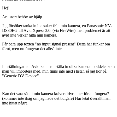
Hej!
Är i stort behöv av hjälp.
Jag försöker tanka in lite saker från min kamera, en Panasonic NV-
DS30EG till Avid Xpress 3.0, (via FireWire) men problemet är att
avid inte verkar hitta min kamera.
Får bara upp texten "no input signal present" Detta har funkar bra
förut, men nu fungerar det alltså inte.
I inställningarna i Avid kan man ställa in olika kamera moddeler som
man vill importera med, min finns inte med i listan så jag kör på
"Generic DV Device"
Kan det vara så att min kamera kräver drivrutiner för att fungera?
(kommer inte ihåg om jag hade det tidigare) Har letat överallt men
inte hittat några.