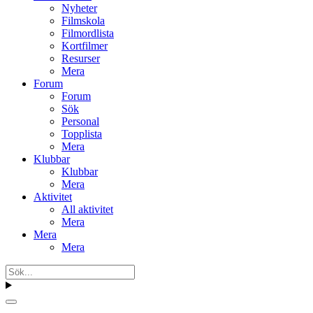
Nyheter
Filmskola
Filmordlista
Kortfilmer
Resurser
Mera
Forum
Forum
Sök
Personal
Topplista
Mera
Klubbar
Klubbar
Mera
Aktivitet
All aktivitet
Mera
Mera
Mera