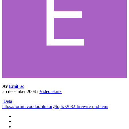
Av
Emil_sc
25 december 2004
i
Videoteknik
Dela
https://forum.voodoofilm.org/topic/2632-firewire-problem/