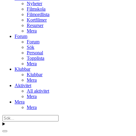
Nyheter
Filmskola
Filmordlista
Kortfilmer
Resurser
Mera
Forum
Forum
Sök
Personal
Topplista
Mera
Klubbar
Klubbar
Mera
Aktivitet
All aktivitet
Mera
Mera
Mera