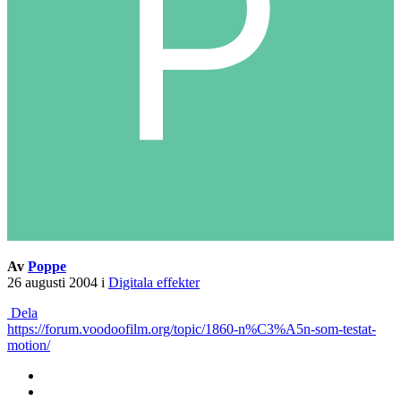
Av
Poppe
26 augusti 2004
i
Digitala effekter
Dela
https://forum.voodoofilm.org/topic/1860-n%C3%A5n-som-testat-
motion/