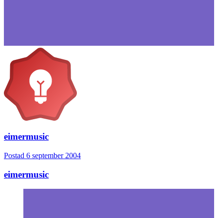
eimermusic
Postad
6 september 2004
eimermusic