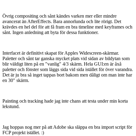
Övrig compositing och sånt kändes varken mer eller mindre
avancerat än AfterEffects. Bara annorlunda och lite rörigt. Det
krävdes en hel del för att få fram en bra timeline med keyframes och
sånt. Ingen anledning att byta för dessa funktioner.
Interfacet är definitivt skapat för Apples Widescreen-skärmar.
Paletter och sånt tar ganska mycket plats vid sidan av bildytan som
blir väldigt liten på en "vanlig" 4/3 skärm. Hela GUI:en är åxå
paletter och fönster som läggs sida vid sida istället för över varandra.
Det är ju bra så inget tappas bort bakom men dåligt om man inte har
en 30" skärm.
Painting och tracking hade jag inte chans att testa under min korta
lekstund.
Jag hoppas nog mer på att Adobe ska släppa en bra import script för
FCP projekt istället. :)