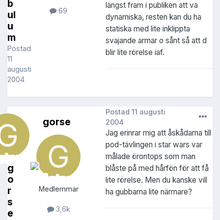
b
längst fram i publiken att va
69
ul
dynamiska, resten kan du ha
u
statiska med lite inklippta
m
svajande armar o sånt så att d
Postad
blir lite rörelse iaf.
11
augusti
2004
Postad
11 augusti
gorse
2004
Jag erinrar mig att åskådarna till
pod-tävlingen i star wars var
målade örontops som man
g
blåste på med hårfön för att få
o
lite rörelse. Men du kanske vill
r
Medlemmar
ha gubbarna lite närmare?
s
3,6k
e