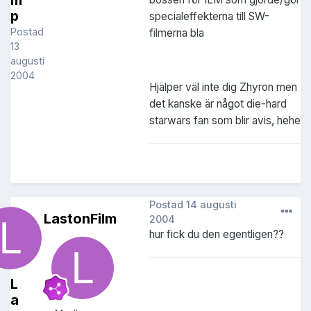
m
p
specialeffekterna till SW-
Postad
filmerna bla
13
augusti
2004
Hjälper väl inte dig Zhyron men
det kanske är något die-hard
starwars fan som blir avis, hehe
Postad
14 augusti
LastonFilm
2004
hur fick du den egentligen??
L
a