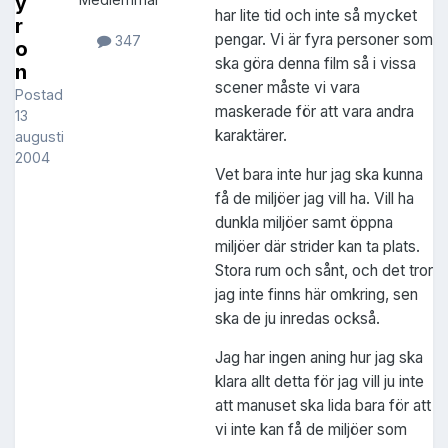
y
har lite tid och inte så mycket
r
pengar. Vi är fyra personer som
347
o
ska göra denna film så i vissa
n
scener måste vi vara
Postad
maskerade för att vara andra
13
karaktärer.
augusti
2004
Vet bara inte hur jag ska kunna
få de miljöer jag vill ha. Vill ha
dunkla miljöer samt öppna
miljöer där strider kan ta plats.
Stora rum och sånt, och det tror
jag inte finns här omkring, sen
ska de ju inredas också.
Jag har ingen aning hur jag ska
klara allt detta för jag vill ju inte
att manuset ska lida bara för att
vi inte kan få de miljöer som