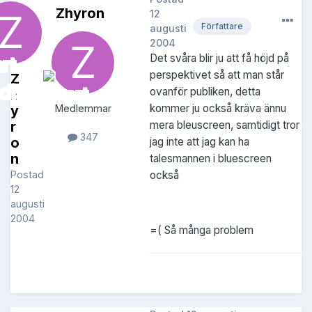
Zhyron
12
Författare
augusti
2004
Det svåra blir ju att få höjd på
perspektivet så att man står
Z
ovanför publiken, detta
h
kommer ju också kräva ännu
y
Medlemmar
r
mera bleuscreen, samtidigt tror
347
o
jag inte att jag kan ha
n
talesmannen i bluescreen
Postad
också
12
augusti
2004
=( Så många problem