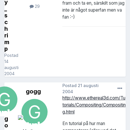
y
fram och ta en, särskilt som jag
29
_
inte är något superfan men va
s
fan :-)
c
h
ri
m
p
Postad
14
augusti
2004
Postad
21 augusti
gogg
2004
http://www.ethereal3d.com/Tu
torials/Compositing/Compositin
g.html
g
En tutorial på hur man
o