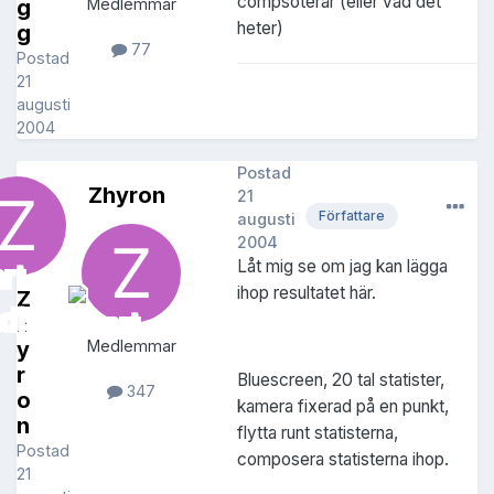
compsoterar (eller vad det
g
Medlemmar
heter)
g
77
Postad
21
augusti
2004
Postad
Zhyron
21
Författare
augusti
2004
Låt mig se om jag kan lägga
ihop resultatet här.
Z
h
y
Medlemmar
r
Bluescreen, 20 tal statister,
347
o
kamera fixerad på en punkt,
n
flytta runt statisterna,
Postad
composera statisterna ihop.
21