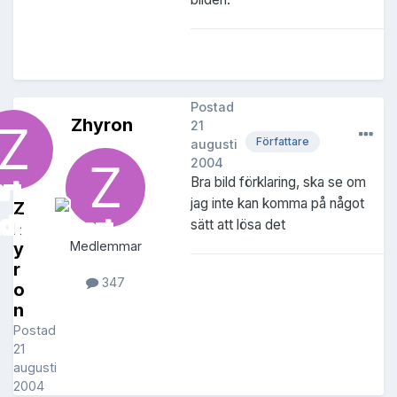
Postad
Zhyron
21
Författare
augusti
2004
Bra bild förklaring, ska se om
jag inte kan komma på något
Z
sätt att lösa det
h
y
Medlemmar
r
347
o
n
Postad
21
augusti
2004