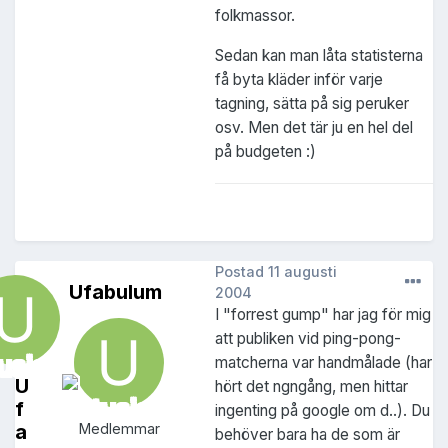
folkmassor.
Sedan kan man låta statisterna
få byta kläder inför varje
tagning, sätta på sig peruker
osv. Men det tär ju en hel del
på budgeten :)
Postad
11 augusti
Ufabulum
2004
I "forrest gump" har jag för mig
att publiken vid ping-pong-
matcherna var handmålade (har
U
hört det ngngång, men hittar
f
ingenting på google om d..). Du
a
Medlemmar
behöver bara ha de som är