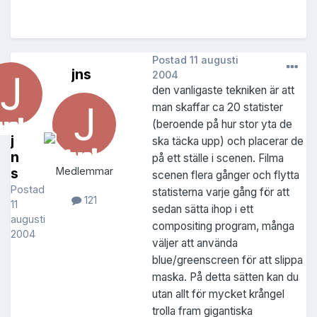
Postad
11 augusti
jns
2004
den vanligaste tekniken är att
man skaffar ca 20 statister
(beroende på hur stor yta de
j
ska täcka upp) och placerar de
n
på ett ställe i scenen. Filma
s
Medlemmar
scenen flera gånger och flytta
Postad
statisterna varje gång för att
121
11
sedan sätta ihop i ett
augusti
compositing program, många
2004
väljer att använda
blue/greenscreen för att slippa
maska. På detta sätten kan du
utan allt för mycket krångel
trolla fram gigantiska