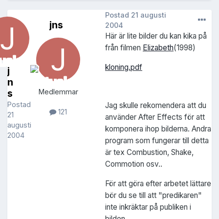
Postad
21 augusti
jns
2004
Här är lite bilder du kan kika på
från filmen
Elizabeth
(1998)
kloning.pdf
j
n
s
Medlemmar
Postad
Jag skulle rekomendera att du
121
21
använder After Effects för att
augusti
komponera ihop bilderna. Andra
2004
program som fungerar till detta
är tex Combustion, Shake,
Commotion osv..
För att göra efter arbetet lättare
bör du se till att "predikaren"
inte inkräktar på publiken i
bilden.