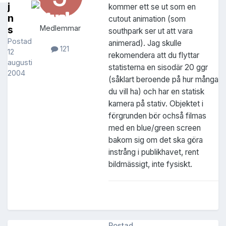
j
kommer ett se ut som en
n
cutout animation (som
s
Medlemmar
southpark ser ut att vara
Postad
animerad). Jag skulle
121
12
rekomendera att du flyttar
augusti
statisterna en sisodär 20 ggr
2004
(såklart beroende på hur många
du vill ha) och har en statisk
kamera på stativ. Objektet i
förgrunden bör ochså filmas
med en blue/green screen
bakom sig om det ska göra
instrång i publikhavet, rent
bildmässigt, inte fysiskt.
Postad