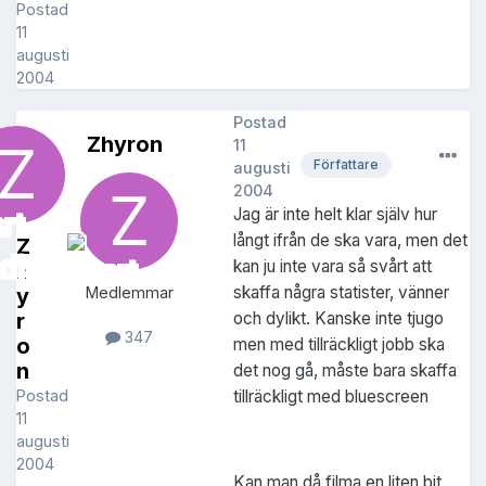
Postad
11
augusti
2004
Postad
Zhyron
11
Författare
augusti
2004
Jag är inte helt klar själv hur
långt ifrån de ska vara, men det
Z
kan ju inte vara så svårt att
h
skaffa några statister, vänner
y
Medlemmar
r
och dylikt. Kanske inte tjugo
347
o
men med tillräckligt jobb ska
n
det nog gå, måste bara skaffa
Postad
tillräckligt med bluescreen
11
augusti
2004
Kan man då filma en liten bit