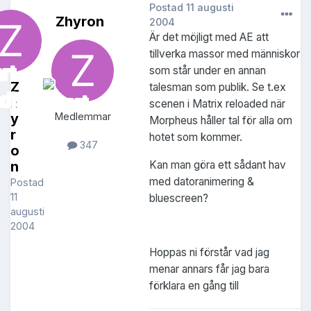
Postad
11 augusti
Zhyron
2004
Är det möjligt med AE att
tillverka massor med människor
som står under en annan
Z
talesman som publik. Se t.ex
h
scenen i Matrix reloaded när
y
Medlemmar
Morpheus håller tal för alla om
r
hotet som kommer.
347
o
Kan man göra ett sådant hav
n
med datoranimering &
Postad
11
bluescreen?
augusti
2004
Hoppas ni förstår vad jag
menar annars får jag bara
förklara en gång till