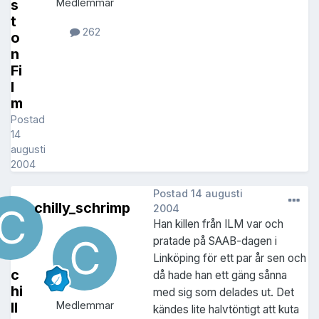
s
Medlemmar
t
262
o
n
Fi
l
m
Postad
14
augusti
2004
Postad
14 augusti
chilly_schrimp
2004
Han killen från ILM var och
pratade på SAAB-dagen i
Linköping för ett par år sen och
c
då hade han ett gäng sånna
hi
med sig som delades ut. Det
ll
Medlemmar
kändes lite halvtöntigt att kuta