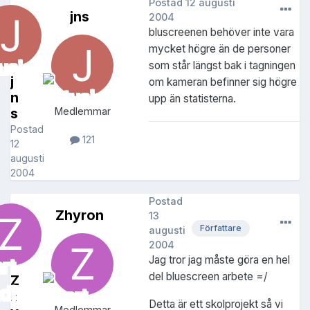
Postad
12 augusti
jns
2004
bluscreenen behöver inte vara
mycket högre än de personer
som står längst bak i tagningen
j
om kameran befinner sig högre
n
upp än statisterna.
s
Medlemmar
Postad
121
12
augusti
2004
Postad
Zhyron
13
Författare
augusti
2004
Jag tror jag måste göra en hel
del bluescreen arbete =/
Z
h
Detta är ett skolprojekt så vi
Medlemmar