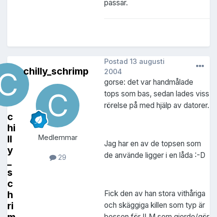
passar.
Postad
13 augusti
chilly_schrimp
2004
gorse: det var handmålade
tops som bas, sedan lades viss
rörelse på med hjälp av datorer.
c
hi
ll
Medlemmar
Jag har en av de topsen som
y
de använde ligger i en låda :-D
29
_
s
c
Fick den av han stora vithåriga
h
ri
och skäggiga killen som typ är
bossen för ILM som gjorde/gör