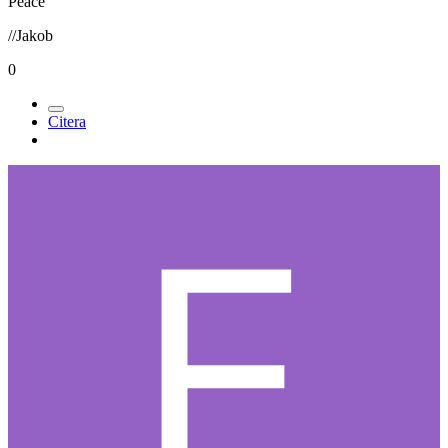
Peace
//Jakob
0
Citera