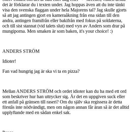
det är förklarar du i texten under. Jag hoppas även att du inte tänkt
visa den svenska flaggan under hela Majorens tal? Jag skulle gjorts
så att jag antingen gjort en kameraåkning från ena sidan till den
andra, antingen framifrån eller bakifrån med fokus på soldaterna,
och till sist stannat (vid talets slut) med vyn av Anders som drar på
mungiporna. Men smaken är som baken, it's your choice! :)
ANDERS STRÖM
Idioter!
Fan vad hungrig jag är ska vi ta en pizza?
Mellan ANDERS STRÖM och ordet idioter kan du ha med ett ord
som beskriver hur han uttrycker sig. Är det en uppgiven suck eller
ett anfall på gränsen till raseri? Om du själv ska regissera är detta
förstås inte nödvändigt, men om någon annan får äran så är det alltid
upplyftande med en sådan enkel sak.