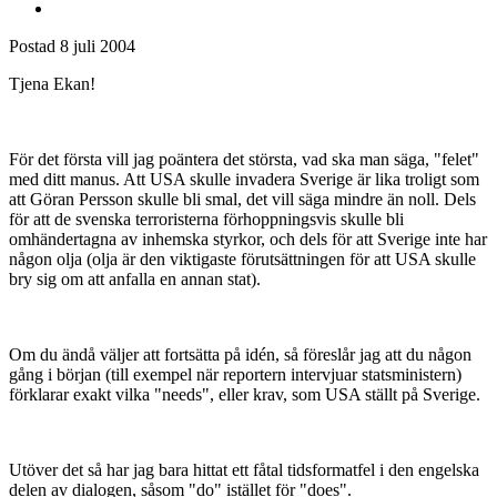
Postad
8 juli 2004
Tjena Ekan!
För det första vill jag poäntera det största, vad ska man säga, "felet"
med ditt manus. Att USA skulle invadera Sverige är lika troligt som
att Göran Persson skulle bli smal, det vill säga mindre än noll. Dels
för att de svenska terroristerna förhoppningsvis skulle bli
omhändertagna av inhemska styrkor, och dels för att Sverige inte har
någon olja (olja är den viktigaste förutsättningen för att USA skulle
bry sig om att anfalla en annan stat).
Om du ändå väljer att fortsätta på idén, så föreslår jag att du någon
gång i början (till exempel när reportern intervjuar statsministern)
förklarar exakt vilka "needs", eller krav, som USA ställt på Sverige.
Utöver det så har jag bara hittat ett fåtal tidsformatfel i den engelska
delen av dialogen, såsom "do" istället för "does".