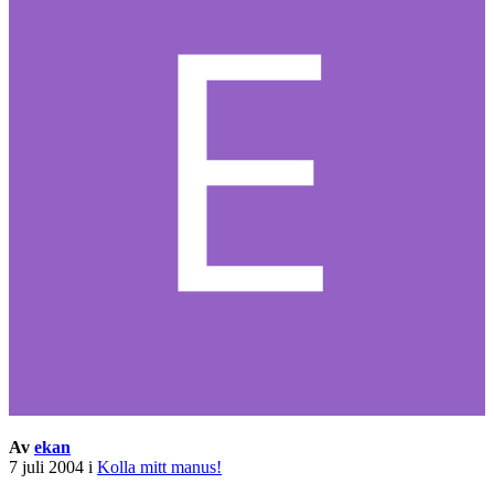
Av
ekan
7 juli 2004
i
Kolla mitt manus!