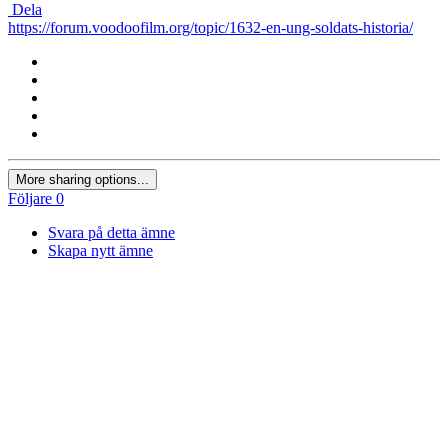
Dela
https://forum.voodoofilm.org/topic/1632-en-ung-soldats-historia/
More sharing options...
Följare
0
Svara på detta ämne
Skapa nytt ämne