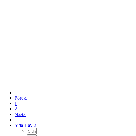
Föreg.
1
2
Nästa
Sida 1 av 2