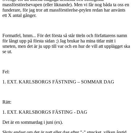
massförstörelsevapen (eller liknande). Men vi får nog båda ta oss en
funderare, för jag tror att massförstörelse-prylen redan har använts
ett X antal gånger.
Formatfel, hmm... För det första så står titeln och författarens namn
för långt upp på första sidan ;) Jag brukar ha mina titlar mitt i
smeten, men det är ju upp till var och en hur de vill att upplägget ska
se ut.
Fel:
1. EXT. KARLSBORGS FÄSTNING – SOMMAR DAG
Rätt:
1. EXT. KARLSBORGS FÄSTING - DAG
Det är en sommardag i juni (ex).
Skriv endast om det är natt eller dag efter "-" strecket, vilken årstid