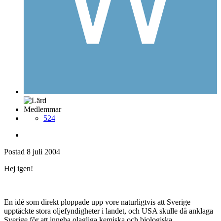
Medlemmar
524
Postad
8 juli 2004
Hej igen!
En idé som direkt ploppade upp vore naturligtvis att Sverige
upptäckte stora oljefyndigheter i landet, och USA skulle då anklaga
Sverige för att inneha olagliga kemiska och biologiska