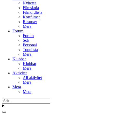
Nyheter
Filmskola
Filmordlista
Kortfilmer
Resurser
Mera
Forum
Forum
Sök
Personal
Topplista
Mera
Klubbar
Klubbar
Mera
Aktivitet
All aktivitet
Mera
Mera
Mera