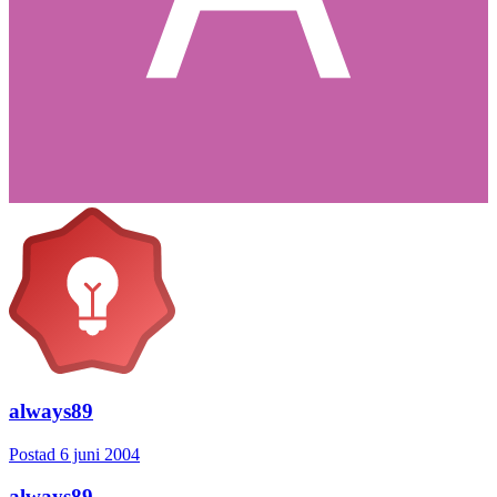
always89
Postad
6 juni 2004
always89