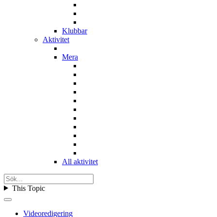
Klubbar
Aktivitet
Mera
All aktivitet
This Topic
Videoredigering