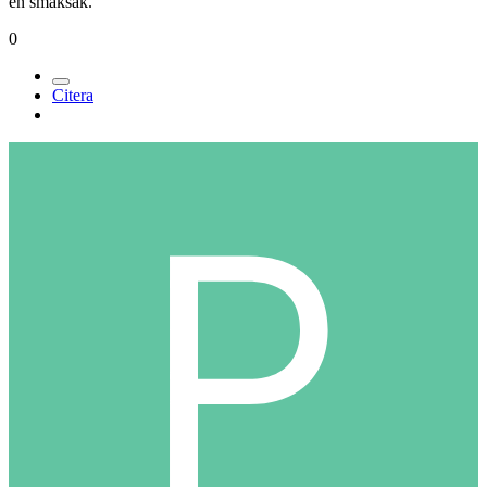
en smaksak.
0
Citera