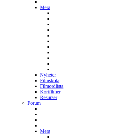
Mera
Nyheter
Filmskola
Filmordlista
Kortfilmer
Resurser
Forum
Mera