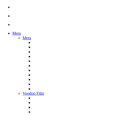
Mera
Mera
Voodoo Film