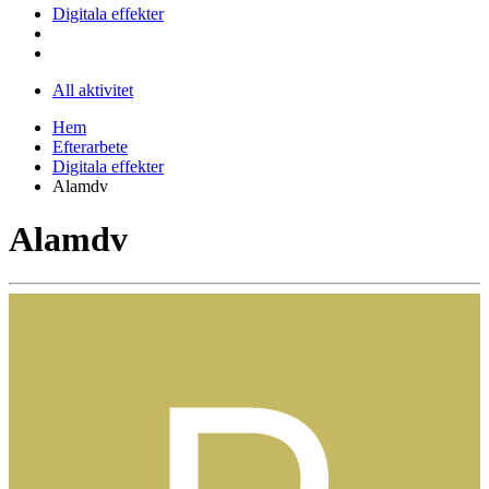
Digitala effekter
All aktivitet
Hem
Efterarbete
Digitala effekter
Alamdv
Alamdv