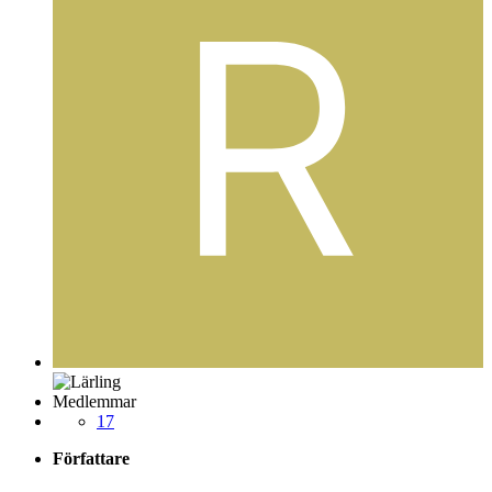
Medlemmar
17
Författare