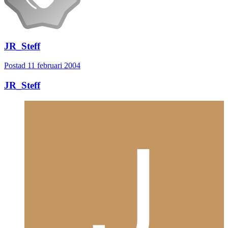
JR_Steff
Postad
11 februari 2004
JR_Steff