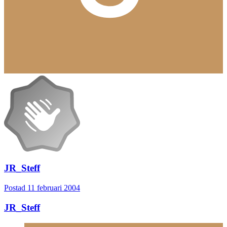
JR_Steff
Postad
11 februari 2004
JR_Steff