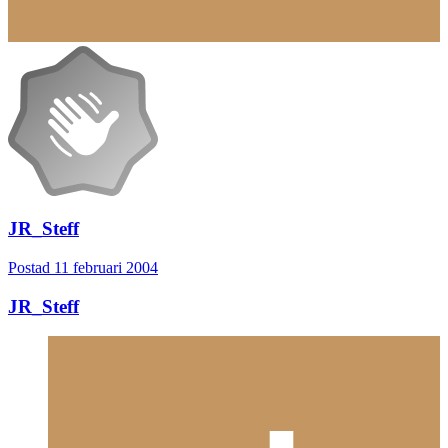
JR_Steff
Postad
11 februari 2004
JR_Steff