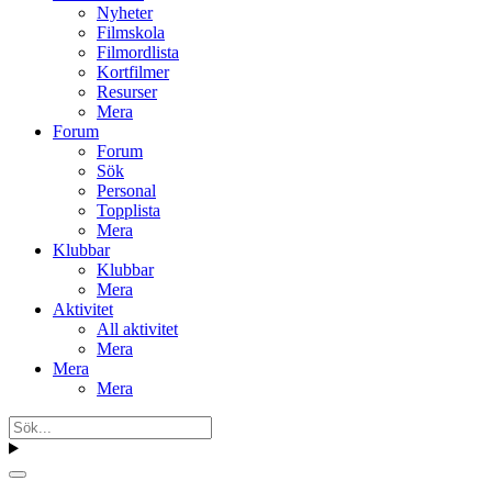
Nyheter
Filmskola
Filmordlista
Kortfilmer
Resurser
Mera
Forum
Forum
Sök
Personal
Topplista
Mera
Klubbar
Klubbar
Mera
Aktivitet
All aktivitet
Mera
Mera
Mera