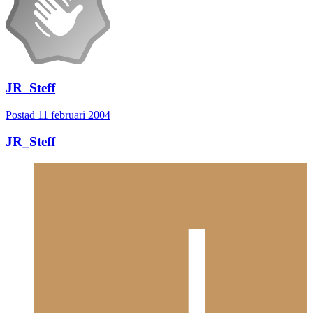
JR_Steff
Postad
11 februari 2004
JR_Steff