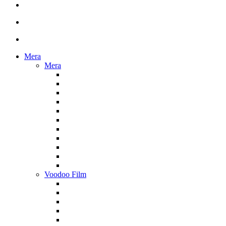
Mera
Mera
Voodoo Film