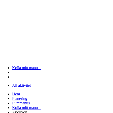
Kolla mitt manus!
All aktivitet
Hem
Planering
Filmmanus
Kolla mitt manus!
Apollyon