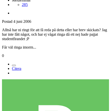
Medlemmar
285
Postad
4 juni 2006
Alltså har ni ringt för att få reda på detta eller har brev skickats? Jag
har inte fått något, och har ej vågat ringa då ett nej hade pajjat
studentfirandet ;P
Får väl ringa imorrn...
0
Citera