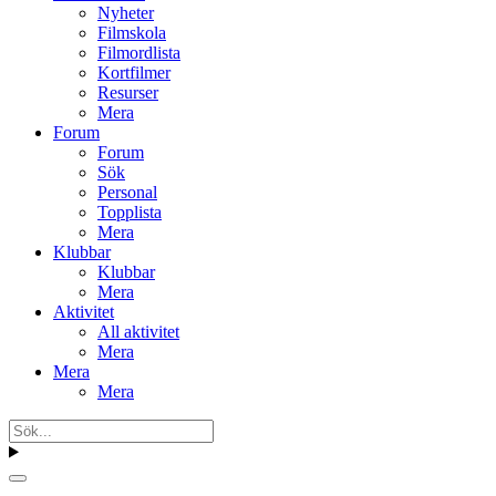
Nyheter
Filmskola
Filmordlista
Kortfilmer
Resurser
Mera
Forum
Forum
Sök
Personal
Topplista
Mera
Klubbar
Klubbar
Mera
Aktivitet
All aktivitet
Mera
Mera
Mera