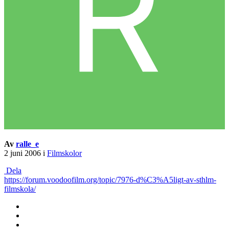
Av
ralle_e
2 juni 2006
i
Filmskolor
Dela
https://forum.voodoofilm.org/topic/7976-d%C3%A5ligt-av-sthlm-
filmskola/