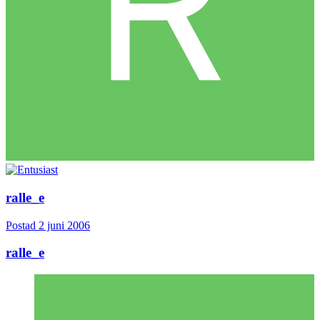
ralle_e
Postad
2 juni 2006
ralle_e