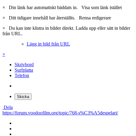
×
Din länk har automatiskt bäddats in.
Visa som länk istället
×
Ditt tidigare innehåll har återställts.
Rensa redigerare
×
Du kan inte klistra in bilder direkt. Ladda upp eller sätt in bilder
från URL.
Lägg in bild från URL
×
Skrivbord
Surfplatta
Telefon
Skicka
Dela
https://forum.voodoofilm.org/topic/768-s%C3%A5despelari/