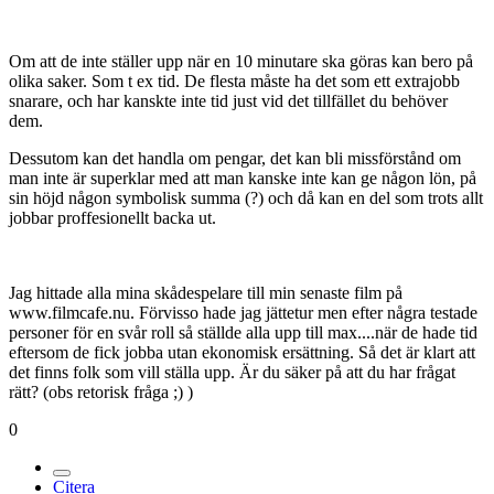
Om att de inte ställer upp när en 10 minutare ska göras kan bero på
olika saker. Som t ex tid. De flesta måste ha det som ett extrajobb
snarare, och har kanskte inte tid just vid det tillfället du behöver
dem.
Dessutom kan det handla om pengar, det kan bli missförstånd om
man inte är superklar med att man kanske inte kan ge någon lön, på
sin höjd någon symbolisk summa (?) och då kan en del som trots allt
jobbar proffesionellt backa ut.
Jag hittade alla mina skådespelare till min senaste film på
www.filmcafe.nu. Förvisso hade jag jättetur men efter några testade
personer för en svår roll så ställde alla upp till max....när de hade tid
eftersom de fick jobba utan ekonomisk ersättning. Så det är klart att
det finns folk som vill ställa upp. Är du säker på att du har frågat
rätt? (obs retorisk fråga ;) )
0
Citera