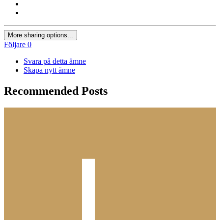
More sharing options...
Följare
0
Svara på detta ämne
Skapa nytt ämne
Recommended Posts