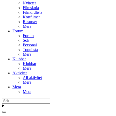
Nyheter
Filmskola
Filmordlista
Kortfilmer
Resurser
Mera
Forum
Forum
Sök
Personal
Topplista
Mera
Klubbar
Klubbar
Mera
Aktivitet
All aktivitet
Mera
Mera
Mera