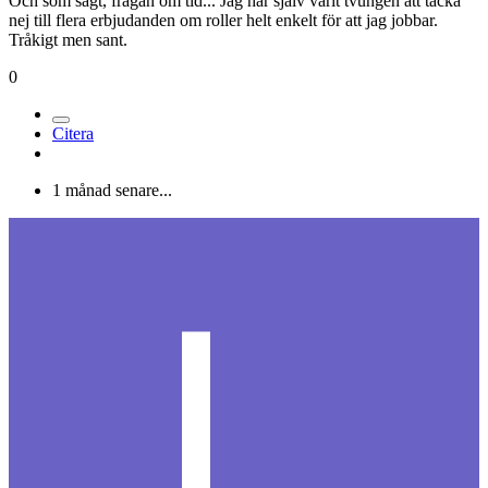
Och som sagt, frågan om tid... Jag har själv varit tvungen att tacka
nej till flera erbjudanden om roller helt enkelt för att jag jobbar.
Tråkigt men sant.
0
Citera
1 månad senare...