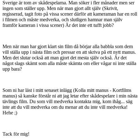
Sverige är tom av skådespelarna. Man söker i fler månader men ser
ingen som ställer upp. Men när man gjort allt själv (Skrivit,
regisserad, tagit foto på vissa scener därför att kameraman har en roll
i filmen och måste medverka, och slutligen hamnar man själv
framför kameran i vissa scener) Är det inte ett tufft jobb?
Men när man har gjort klart sin film då börjar alla babbla som dem
vill ställa upp i nästa film och pressar en att skriva på ett nytt manus.
Men det slutar också att man gjort det mesta själv också. Är det
något slags skämt som alla måste skämta om eller vågar ni inte ställa
upp bara?
Som ni har läst i mitt senaset inlägg (Kolla mitt manus - Kortfilms
manus) så kanske förstår ni att jag letar efter skådespelare i min nästa
tävlings film. Du som vill medverka kontakta mig, kom ihåg... säg
inte att du vill medverka om du menar att du inte vill medverka!
Hehe ;)
Tack för mig!