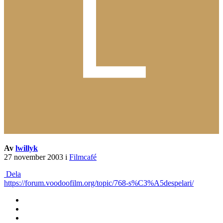
Av
lwillyk
27 november 2003
i
Filmcafé
Dela
https://forum.voodoofilm.org/topic/768-s%C3%A5despelari/