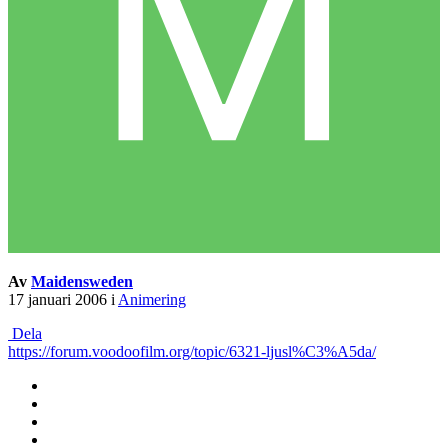
Av
Maidensweden
17 januari 2006
i
Animering
Dela
https://forum.voodoofilm.org/topic/6321-ljusl%C3%A5da/