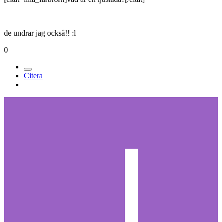
de undrar jag också!! :l
0
Citera