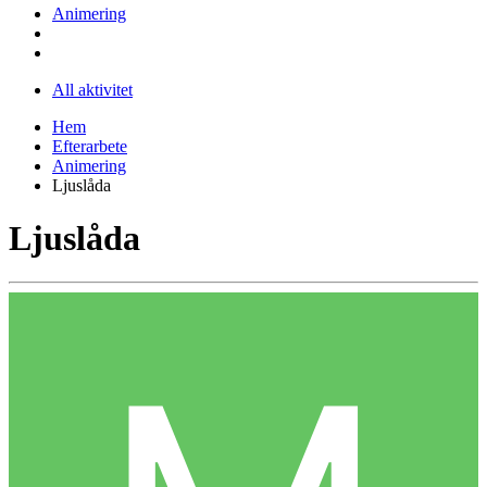
Animering
All aktivitet
Hem
Efterarbete
Animering
Ljuslåda
Ljuslåda