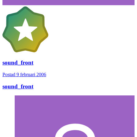
sound_front
Postad
9 februari 2006
sound_front