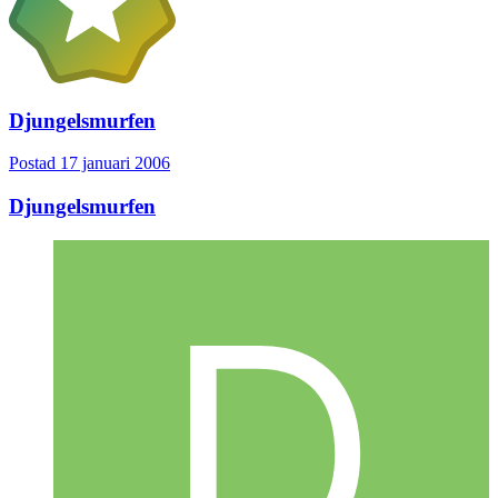
Djungelsmurfen
Postad
17 januari 2006
Djungelsmurfen