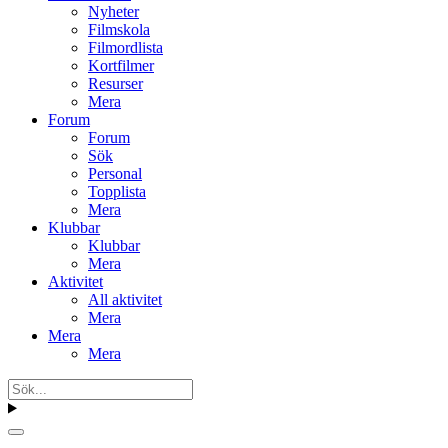
Nyheter
Filmskola
Filmordlista
Kortfilmer
Resurser
Mera
Forum
Forum
Sök
Personal
Topplista
Mera
Klubbar
Klubbar
Mera
Aktivitet
All aktivitet
Mera
Mera
Mera