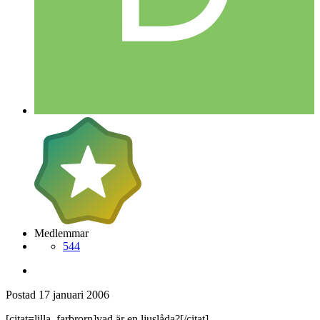
Medlemmar
544
Postad
17 januari 2006
[citat=lilla_farbrorn]vad är en ljuslåda?[/citat]