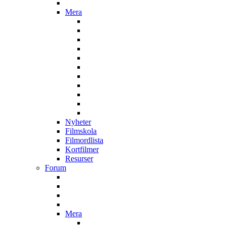
Mera
Nyheter
Filmskola
Filmordlista
Kortfilmer
Resurser
Forum
Mera