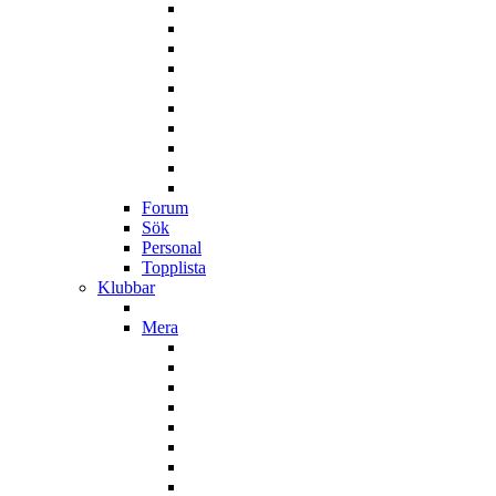
Forum
Sök
Personal
Topplista
Klubbar
Mera