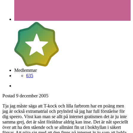
Medlemmar
635
Postad
9 december 2005
Tja jag måste säga att T-kock och lilla farbrorn har en poäng men
jag är också extramatrial och prylnörd så jag har full förståelse för
dig speero. Visst kan man se allt på internet gratismen det är ju inte
samma grej, det är sånt föräldrar aldrig kan inse. Det är nåt speciellt
över att ha den stående och se allmänt fin ut i bokhyllan i säkert
förvar. Att nöja sig med att den finns på internet är ju som att ladda