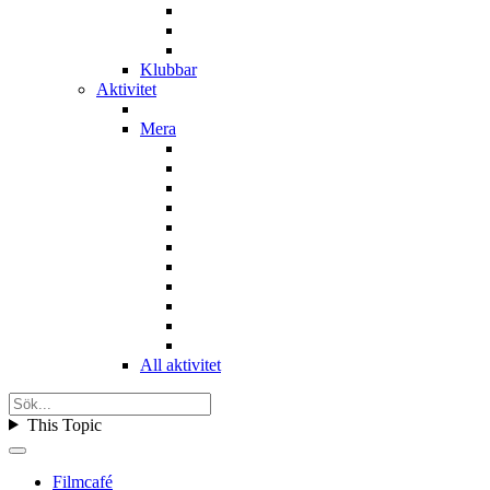
Klubbar
Aktivitet
Mera
All aktivitet
This Topic
Filmcafé