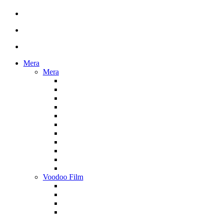
Mera
Mera
Voodoo Film