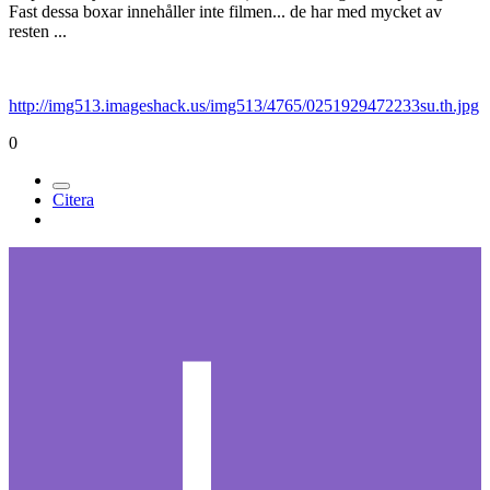
Fast dessa boxar innehåller inte filmen... de har med mycket av
resten ...
http://img513.imageshack.us/img513/4765/0251929472233su.th.jpg
0
Citera