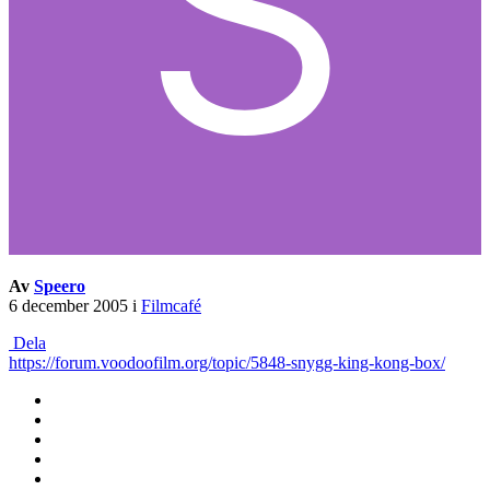
Av
Speero
6 december 2005
i
Filmcafé
Dela
https://forum.voodoofilm.org/topic/5848-snygg-king-kong-box/