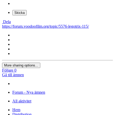
Lägg in bild från URL
×
Skrivbord
Surfplatta
Telefon
Skicka
Dela
https://forum.voodoofilm.org/topic/5576-legotrix-115/
More sharing options...
Följare
0
Gå till ämnen