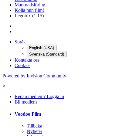
Forum - Nya ämnen
All aktivitet
Hem
Distribution
Marknadsföring
Kolla min film!
Legotrix (1.15)
Språk
English (USA)
Svenska (Standard)
Kontakta oss
Cookies
Powered by Invision Community
×