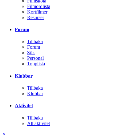
Redan medlem? Logga in
Bli medlem
Voodoo Film
Tillbaka
Nyheter
Filmskola
Filmordlista
Kortfilmer
Resurser
Forum
Tillbaka
Forum
Sök
Personal
Topplista
Klubbar
Tillbaka
Klubbar