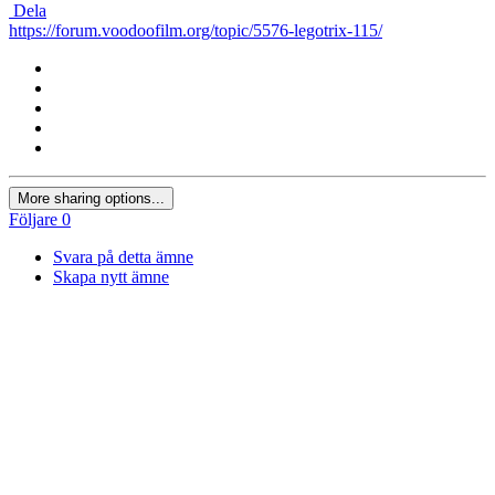
Dela
https://forum.voodoofilm.org/topic/5576-legotrix-115/
More sharing options...
Följare
0
Svara på detta ämne
Skapa nytt ämne