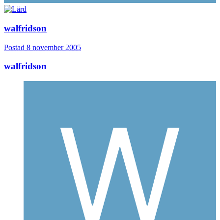
walfridson
Postad
8 november 2005
walfridson