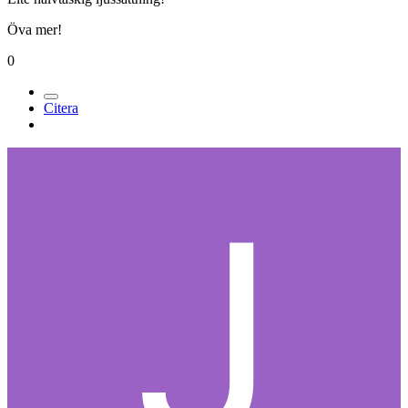
Öva mer!
0
Citera