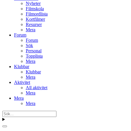
Nyheter
Filmskola
Filmordlista
Kortfilmer
Resurser
Mera
Forum
Forum
Sök
Personal
Topplista
Mera
Klubbar
Klubbar
Mera
Aktivitet
All aktivitet
Mera
Mera
Mera