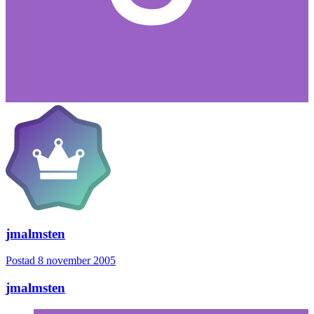
jmalmsten
Postad
8 november 2005
jmalmsten