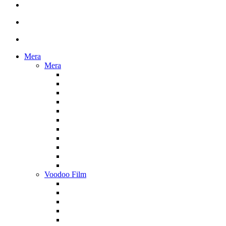
Mera
Mera
Voodoo Film