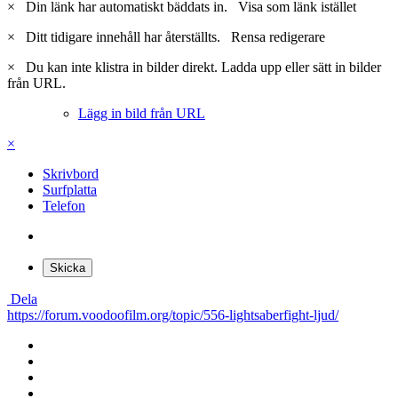
×
Din länk har automatiskt bäddats in.
Visa som länk istället
×
Ditt tidigare innehåll har återställts.
Rensa redigerare
×
Du kan inte klistra in bilder direkt. Ladda upp eller sätt in bilder
från URL.
Lägg in bild från URL
×
Skrivbord
Surfplatta
Telefon
Skicka
Dela
https://forum.voodoofilm.org/topic/556-lightsaberfight-ljud/