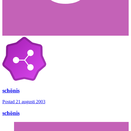
schönis
Postad
21 augusti 2003
schönis