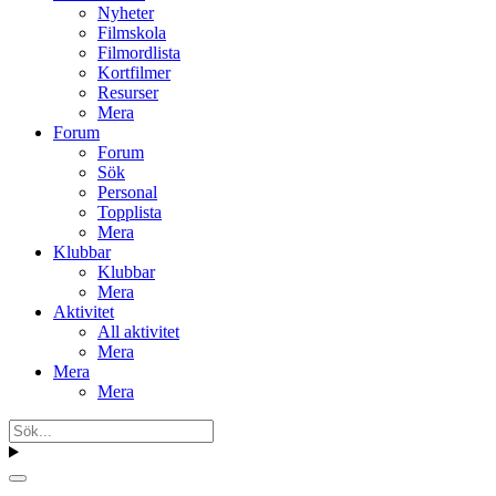
Nyheter
Filmskola
Filmordlista
Kortfilmer
Resurser
Mera
Forum
Forum
Sök
Personal
Topplista
Mera
Klubbar
Klubbar
Mera
Aktivitet
All aktivitet
Mera
Mera
Mera