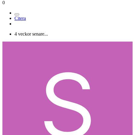
0
Citera
4 veckor senare...