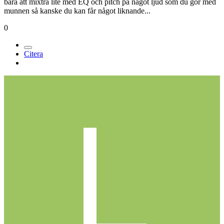
bara att mixtra lite med EQ och pitch på något ljud som du gör med
munnen så kanske du kan får något liknande...
0
Citera