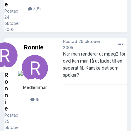
e
3,8k
Postad
24
oktober
2005
Postad
25 oktober
Ronnie
2005
När man renderar ut mpeg2 för
dvd kan man få ut ljudet till en
seperat fil. Kanske det som
R
spökar?
o
n
Medlemmar
n
1k
i
e
Postad
25
oktober