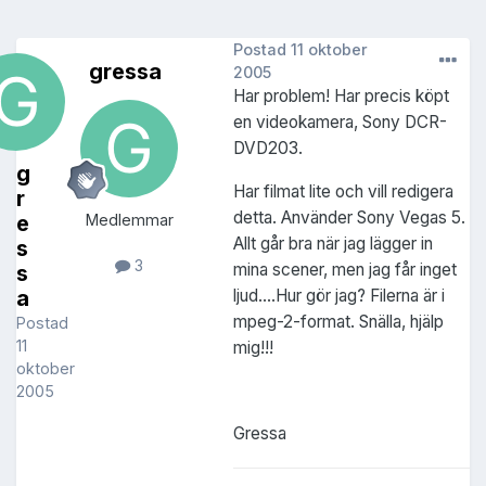
Postad
11 oktober
gressa
2005
Har problem! Har precis köpt
en videokamera, Sony DCR-
DVD203.
g
Har filmat lite och vill redigera
r
detta. Använder Sony Vegas 5.
e
Medlemmar
Allt går bra när jag lägger in
s
3
mina scener, men jag får inget
s
ljud....Hur gör jag? Filerna är i
a
mpeg-2-format. Snälla, hjälp
Postad
11
mig!!!
oktober
2005
Gressa