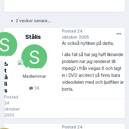
2 veckor senare...
Postad
24
Stålis
oktober 2005
Är också nyfiken på detta.
I alla fall så har jag haft liknande
problem när jag renderat till
S
mpeg2 i från vegas 6 och lagt
t
in i DVD arcitect så finns bara
å
Medlemmar
videodelen med och ljudfilen är
li
56
borta.
s
Postad
24
oktober
2005
Postad
24