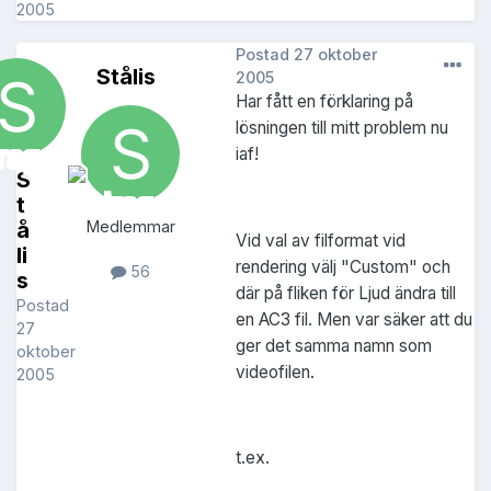
2005
Postad
27 oktober
Stålis
2005
Har fått en förklaring på
lösningen till mitt problem nu
iaf!
S
t
å
Medlemmar
Vid val av filformat vid
li
rendering välj "Custom" och
56
s
där på fliken för Ljud ändra till
Postad
en AC3 fil. Men var säker att du
27
ger det samma namn som
oktober
videofilen.
2005
t.ex.