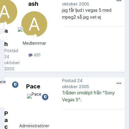
ash
oktober 2005
jag får ljud i vegas 5 med
mpeg2 så jag vet ej
a
s
h
Medlemmar
Postad
491
24
oktober
2005
Postad
24
Pace
oktober 2005
Tråden omdöpt från "Sony
Vegas 5".
P
a
c
Administratörer