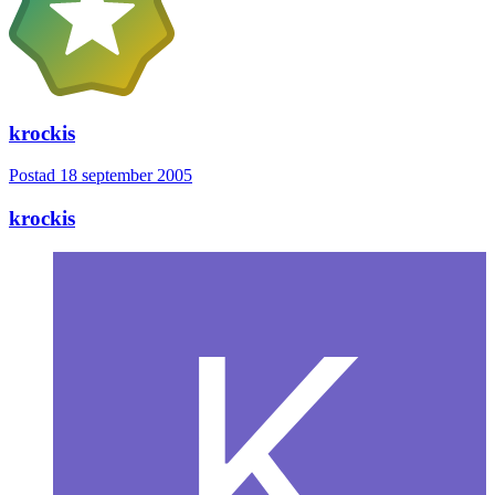
krockis
Postad
18 september 2005
krockis