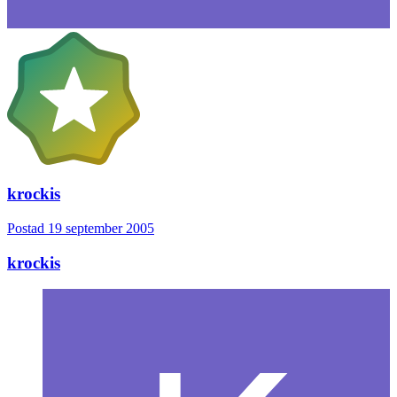
krockis
Postad
19 september 2005
krockis