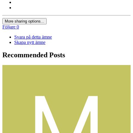
More sharing options...
Följare
0
Svara på detta ämne
Skapa nytt ämne
Recommended Posts