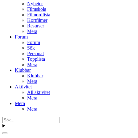
Nyheter
Filmskola
Filmordlista
Kortfilmer
Resurser
Mera
Forum
Forum
Sök
Personal
Topplista
Mera
Klubbar
Klubbar
Mera
Aktivitet
All aktivitet
Mera
Mera
Mera