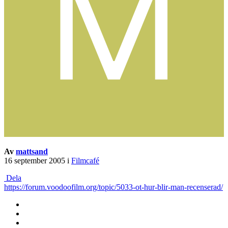
Av
mattsand
16 september 2005
i
Filmcafé
Dela
https://forum.voodoofilm.org/topic/5033-ot-hur-blir-man-recenserad/