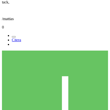
tack,
/mattias
0
Citera