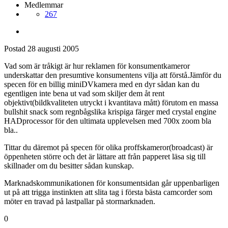
Medlemmar
267
Postad
28 augusti 2005
Vad som är tråkigt är hur reklamen för konsumentkameror
underskattar den presumtive konsumentens vilja att förstå.Jämför du
specen för en billig miniDVkamera med en dyr sådan kan du
egentligen inte bena ut vad som skiljer dem åt rent
objektivt(bildkvaliteten utryckt i kvantitava mått) förutom en massa
bullshit snack som regnbågslika krispiga färger med crystal engine
HADprocessor för den ultimata upplevelsen med 700x zoom bla
bla..
Tittar du däremot på specen för olika proffskameror(broadcast) är
öppenheten större och det är lättare att från papperet läsa sig till
skillnader om du besitter sådan kunskap.
Marknadskommunikationen för konsumentsidan går uppenbarligen
ut på att trigga instinkten att slita tag i första bästa camcorder som
möter en travad på lastpallar på stormarknaden.
0