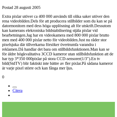
Postad
28 augusti 2005
Extra pixlar utöver ca 400 000 används till olika saker utöver den
rena videobilden.Dels för att producera stillbilder som du kan se på
datormonitorn med dess höga upplösning alt för utskrift.Dessutom
kan kamerans elekroniska bildstabilisering stjäla pixlar vid
bearbetningen.Jag har en videokamera med 800 000 pixlar brutto
men med 400 000 pixlar netto för videobilden.Just nu råder stor
pixelsjuka där tillverkarna försöker övertrumfa varandra i
reklamen.Då handlar det bara om stillbildsfunktionen.Man kan se
för äldre högkvalitativa 3CCD kameror utan stillbildsfunktion att de
har typ 3*350 000pixlar på stora CCD-sensorer(1/3").En tv
bild(StdTV) blir faktiskt inte bättre av fler pixlar.På sådana kameror
är varje pixel större och kan fånga mer ljus.
0
Citera