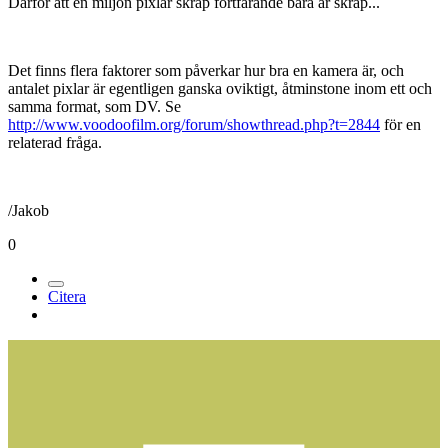
Därför att en miljon pixlar skräp fortfarande bara är skräp...
Det finns flera faktorer som påverkar hur bra en kamera är, och
antalet pixlar är egentligen ganska oviktigt, åtminstone inom ett och
samma format, som DV. Se
http://www.voodoofilm.org/forum/showthread.php?t=2844
för en
relaterad fråga.
/Jakob
0
Citera