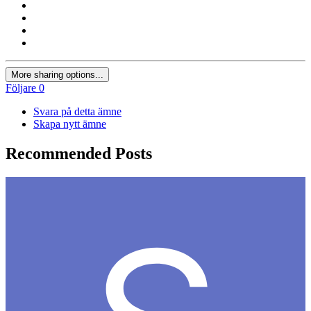
More sharing options...
Följare
0
Svara på detta ämne
Skapa nytt ämne
Recommended Posts