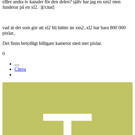
elller andra tv kanaler för den delen? själv har jag en xm2 men
funderar på en xl2. :)[/citat]
vad är det som gör att xl2 bli bättre än xm2..xl2 har bara 800 000
pixlar..
Det finns betydligt billigare kameror med mer pixlar.
0
Citera