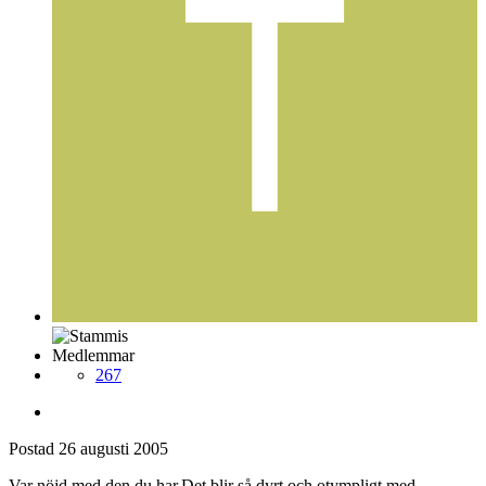
Medlemmar
267
Postad
26 augusti 2005
Var nöjd med den du har.Det blir så dyrt och otympligt med