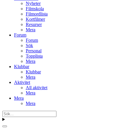
Nyheter
Filmskola
Filmordlista
Kortfilmer
Resurser
Mera
Forum
Forum
Sök
Personal
Topplista
Mera
Klubbar
Klubbar
Mera
Aktivitet
All aktivitet
Mera
Mera
Mera