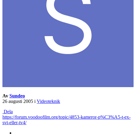
Av
Sundeo
26 augusti 2005
i
Videoteknik
Dela
https://forum.voodoofilm.org/topic/4853-kameror-p%C3%A5-t-ex-
svt-eller-tv4/