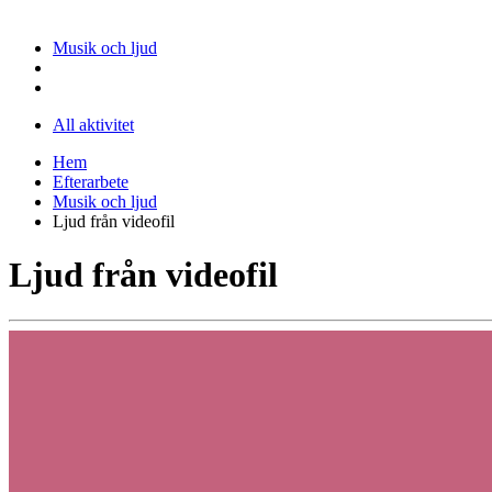
Musik och ljud
All aktivitet
Hem
Efterarbete
Musik och ljud
Ljud från videofil
Ljud från videofil