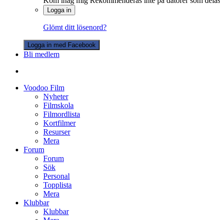
Kom ihåg mig
Rekommenderas inte på datorer som dela
Logga in
Glömt ditt lösenord?
Logga in med Facebook
Bli medlem
Voodoo Film
Nyheter
Filmskola
Filmordlista
Kortfilmer
Resurser
Mera
Forum
Forum
Sök
Personal
Topplista
Mera
Klubbar
Klubbar