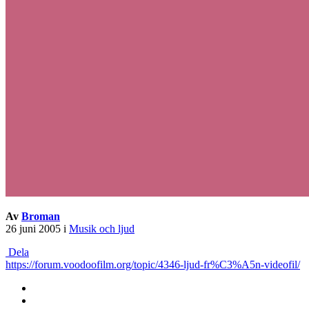
Av
Broman
26 juni 2005
i
Musik och ljud
Dela
https://forum.voodoofilm.org/topic/4346-ljud-fr%C3%A5n-videofil/