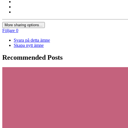
More sharing options...
Följare
0
Svara på detta ämne
Skapa nytt ämne
Recommended Posts