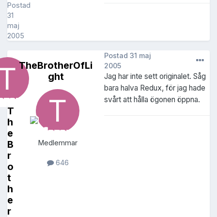
Postad
31
maj
2005
Postad
31 maj
TheBrotherOfLi
2005
ght
Jag har inte sett originalet. Såg
bara halva Redux, för jag hade
svårt att hålla ögonen öppna.
T
h
e
B
Medlemmar
r
646
o
t
h
e
r