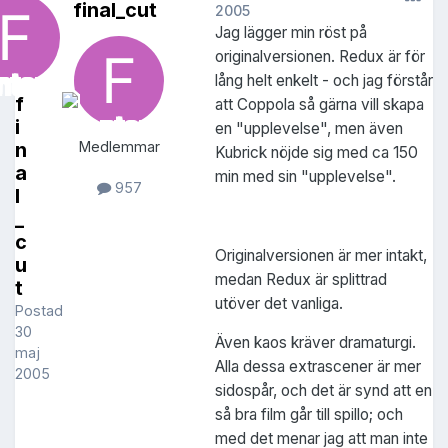
final_cut
2005
Jag lägger min röst på
originalversionen. Redux är för
lång helt enkelt - och jag förstår
f
att Coppola så gärna vill skapa
i
en "upplevelse", men även
n
Medlemmar
Kubrick nöjde sig med ca 150
a
min med sin "upplevelse".
957
l
_
c
Originalversionen är mer intakt,
u
medan Redux är splittrad
t
utöver det vanliga.
Postad
30
Även kaos kräver dramaturgi.
maj
Alla dessa extrascener är mer
2005
sidospår, och det är synd att en
så bra film går till spillo; och
med det menar jag att man inte