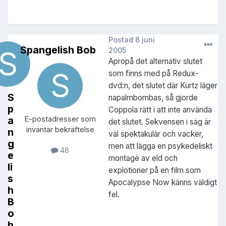
Postad
8 juni
Spangelish Bob
2005
Apropå det alternativ slutet
som finns med på Redux-
dvd:n, det slutet där Kurtz läger
S
napalmbombas, så gjorde
p
Coppola rätt i att inte använda
a
E-postadresser som
det slutet. Sekvensen i säg är
inväntar bekräftelse
n
väl spektakulär och vacker,
g
men att lägga en psykedeliskt
48
e
montagé av eld och
li
explotioner på en film som
s
Apocalypse Now känns väldigt
h
fel.
B
o
b