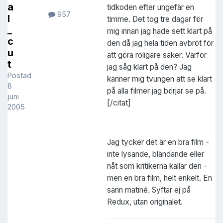
a
tidkoden efter ungefär en
957
l
timme. Det tog tre dagar för
_
mig innan jag hade sett klart på
c
den då jag hela tiden avbröt för
u
att göra roligare saker. Varför
t
jag såg klart på den? Jag
Postad
känner mig tvungen att se klart
8
på alla filmer jag börjar se på.
juni
[/citat]
2005
Jag tycker det är en bra film -
inte lysande, bländande eller
nåt som kritikerna kallar den -
men en bra film, helt enkelt. En
sann matiné. Syftar ej på
Redux, utan originalet.