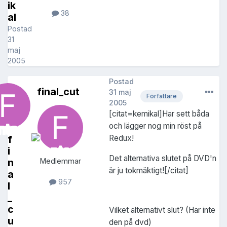
ik
38
al
Postad
31
maj
2005
Postad
final_cut
31 maj
Författare
2005
[citat=kemikal]Har sett båda
och lägger nog min röst på
f
Redux!
i
Det alternativa slutet på DVD'n
n
Medlemmar
är ju tokmäktigt![/citat]
a
957
l
_
c
Vilket alternativt slut? (Har inte
u
den på dvd)