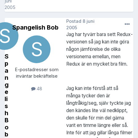
juni
2005
Postad
8 juni
Spangelish Bob
2005
Jag har tyvärr bara sett Redux-
versionen så jag kan inte göra
någon jämförelse de olika
S
versionerna emellan, men
p
Redux är en mycket bra film.
a
E-postadresser som
inväntar bekräftelse
n
g
Jag kan inte förstå att så
48
e
många tycker den är
li
långtråkig/seg, själv tyckte jag
s
den kändes lite väl nedklippt,
h
den skulle för min del gärna
B
varit en timme längre eller så.
o
Inte för att jag gillar långa filmer
b