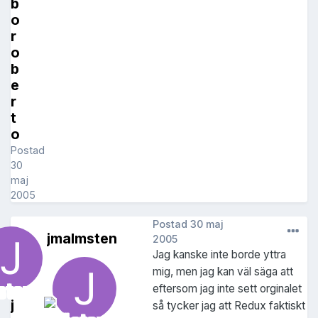
b
o
r
o
b
e
r
t
o
Postad
30
maj
2005
Postad
30 maj
jmalmsten
2005
Jag kanske inte borde yttra
mig, men jag kan väl säga att
eftersom jag inte sett orginalet
j
så tycker jag att Redux faktiskt