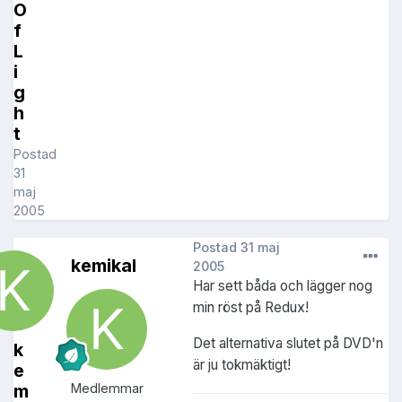
O
f
L
i
g
h
t
Postad
31
maj
2005
Postad
31 maj
kemikal
2005
Har sett båda och lägger nog
min röst på Redux!
Det alternativa slutet på DVD'n
k
är ju tokmäktigt!
e
m
Medlemmar