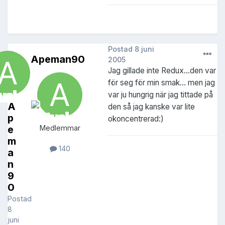
Postad
8 juni
Apeman90
2005
Jag gillade inte Redux...den var
för seg för min smak... men jag
var ju hungrig när jag tittade på
A
den så jag kanske var lite
p
okoncentrerad:)
e
Medlemmar
m
140
a
n
9
0
Postad
8
juni