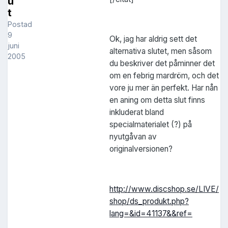
u
t
Postad
9
Ok, jag har aldrig sett det
juni
alternativa slutet, men såsom
2005
du beskriver det påminner det
om en febrig mardröm, och det
vore ju mer än perfekt. Har nån
en aning om detta slut finns
inkluderat bland
specialmaterialet (?) på
nyutgåvan av
originalversionen?
http://www.discshop.se/LIVE/
shop/ds_produkt.php?
lang=&id=41137&&ref=