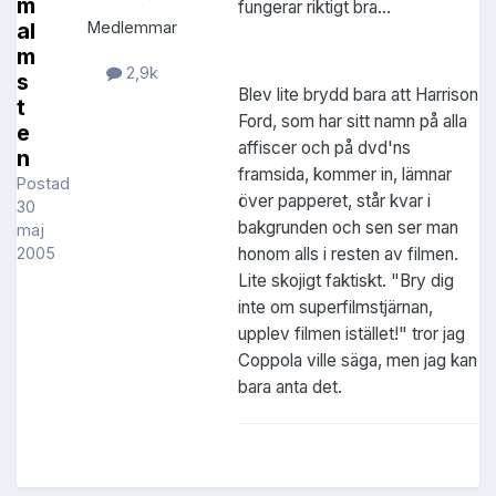
m
fungerar riktigt bra...
al
Medlemmar
m
2,9k
s
Blev lite brydd bara att Harrison
t
Ford, som har sitt namn på alla
e
affiscer och på dvd'ns
n
framsida, kommer in, lämnar
Postad
över papperet, står kvar i
30
bakgrunden och sen ser man
maj
honom alls i resten av filmen.
2005
Lite skojigt faktiskt. "Bry dig
inte om superfilmstjärnan,
upplev filmen istället!" tror jag
Coppola ville säga, men jag kan
bara anta det.