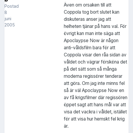
Även om orsaken till att
Postad
Coppola tog bort slutet kan
8
juni
diskuteras anser jag att
2005
helheten tjänar på hans val. För
övrigt kan man inte säga att
Apoclaypse Now är någon
anti-våldsfilm bara för att
Coppola visar den råa sidan av
våldet och vägrar försköna det
på det sätt som så många
moderna regissörer tenderar
att göra. Om jag inte minns fel
så är väl Apoclaypse Now en
av få krigsfilmer där regissören
öppet sagt att hans mål var att
visa det vackra i våldet, istället
för att visa hur hemskt fel krig
är.