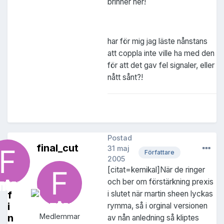
brinner ner!
har för mig jag läste nånstans
att coppla inte ville ha med den
för att det gav fel signaler, eller
nått sånt?!
Postad
final_cut
31 maj
Författare
2005
[citat=kemikal]När de ringer
och ber om förstärkning prexis
f
i slutet när martin sheen lyckas
i
rymma, så i orginal versionen
n
Medlemmar
av nån anledning så kliptes