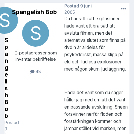
Postad
9 juni
Spangelish Bob
2005
Du har rätt i att explosioner
hade varit ett bra sätt att
avsluta filmen, men det
S
alternativa slutet som finns på
p
dvd:n är alldeles för
a
E-postadresser som
psykedeliskt, massa klipp på
inväntar bekräftelse
n
eld och ljudlösa explosioner
g
med någon skum ljudläggning.
48
e
li
s
Hade det varit som du säger
h
håller jag med om att det varit
B
en passande avslutning. Sheen
o
försvinner nerför floden och
b
förstärkningen kommer och
Postad
jämnar stället vid marken, men
9