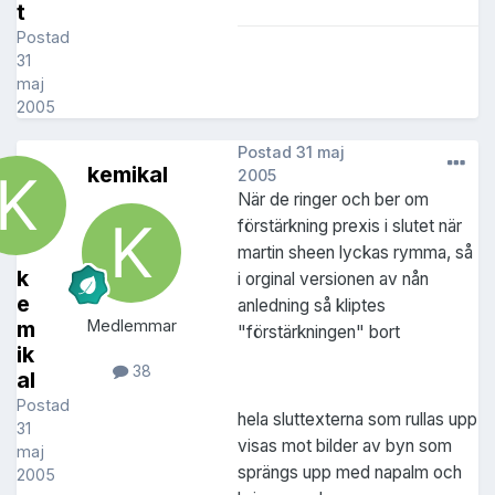
t
Postad
31
maj
2005
Postad
31 maj
kemikal
2005
När de ringer och ber om
förstärkning prexis i slutet när
martin sheen lyckas rymma, så
k
i orginal versionen av nån
e
anledning så kliptes
m
Medlemmar
"förstärkningen" bort
ik
38
al
Postad
hela sluttexterna som rullas upp
31
visas mot bilder av byn som
maj
sprängs upp med napalm och
2005