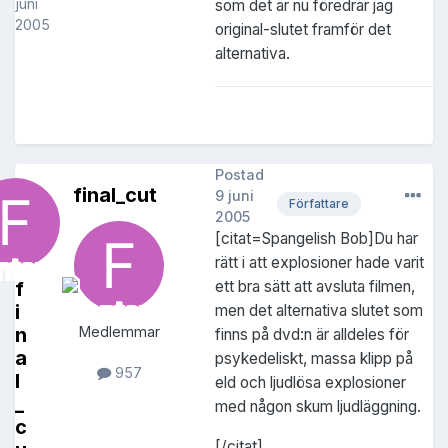
juni
som det är nu föredrar jag
2005
original-slutet framför det
alternativa.
Postad
final_cut
9 juni
Författare
2005
[citat=Spangelish Bob]Du har
rätt i att explosioner hade varit
f
ett bra sätt att avsluta filmen,
i
men det alternativa slutet som
n
Medlemmar
finns på dvd:n är alldeles för
a
psykedeliskt, massa klipp på
957
l
eld och ljudlösa explosioner
_
med någon skum ljudläggning.
c
[/citat]