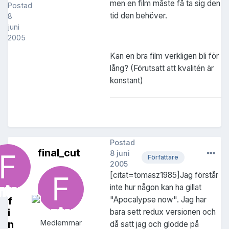
men en film måste få ta sig den
Postad
tid den behöver.
8
juni
2005
Kan en bra film verkligen bli för
lång? (Förutsatt att kvalitén är
konstant)
Postad
final_cut
8 juni
Författare
2005
[citat=tomasz1985]Jag förstår
inte hur någon kan ha gillat
f
"Apocalypse now". Jag har
i
bara sett redux versionen och
n
Medlemmar
då satt jag och glodde på