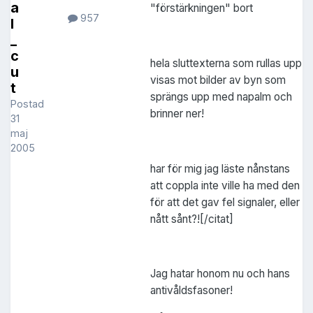
a
"förstärkningen" bort
957
l
_
c
hela sluttexterna som rullas upp
u
visas mot bilder av byn som
t
sprängs upp med napalm och
Postad
brinner ner!
31
maj
2005
har för mig jag läste nånstans
att coppla inte ville ha med den
för att det gav fel signaler, eller
nått sånt?![/citat]
Jag hatar honom nu och hans
antivåldsfasoner!