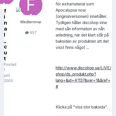
för extramaterial som
f
Apocalypse now
i
(originalversionen) innehåller.
n
Medlemmar
Tydligen håller discshop inne
a
med sån information av nån
957
l
anledning, när det klart står på
_
baksidan av produkten att det
c
visst finns något ...
u
t
Postad
http://www.discshop.se/LIVE/
1
shop/ds_produkt.php?
juni
lang=&id=41137&ver=1&&ref=
2005
#
Klicka på "visa stor baksida".