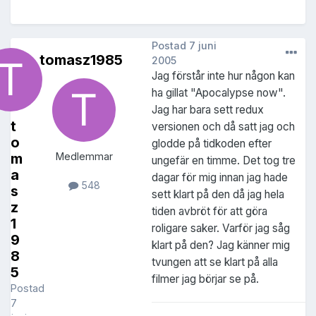
Postad
7 juni
tomasz1985
2005
Jag förstår inte hur någon kan
ha gillat "Apocalypse now".
Jag har bara sett redux
t
versionen och då satt jag och
o
glodde på tidkoden efter
m
Medlemmar
ungefär en timme. Det tog tre
a
dagar för mig innan jag hade
548
s
sett klart på den då jag hela
z
tiden avbröt för att göra
1
roligare saker. Varför jag såg
9
klart på den? Jag känner mig
8
tvungen att se klart på alla
5
filmer jag börjar se på.
Postad
7