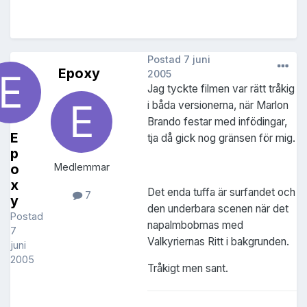
Postad
7 juni
Epoxy
2005
Jag tyckte filmen var rätt tråkig
i båda versionerna, när Marlon
Brando festar med infödingar,
E
tja då gick nog gränsen för mig.
p
o
Medlemmar
x
Det enda tuffa är surfandet och
7
y
den underbara scenen när det
Postad
napalmbobmas med
7
Valkyriernas Ritt i bakgrunden.
juni
2005
Tråkigt men sant.