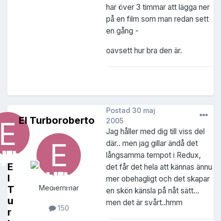
har över 3 timmar att lägga ner
på en film som man redan sett
en gång -
oavsett hur bra den är.
Postad
30 maj
El Turboroberto
2005
Jag håller med dig till viss del
där.. men jag gillar ändå det
långsamma tempot i Redux,
E
det får det hela att kännas ännu
l
mer obehagligt och det skapar
T
Medlemmar
en skön känsla på nåt sätt...
u
men det är svårt..hmm
150
r