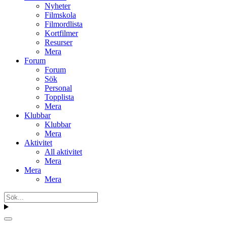
Nyheter
Filmskola
Filmordlista
Kortfilmer
Resurser
Mera
Forum
Forum
Sök
Personal
Topplista
Mera
Klubbar
Klubbar
Mera
Aktivitet
All aktivitet
Mera
Mera
Mera