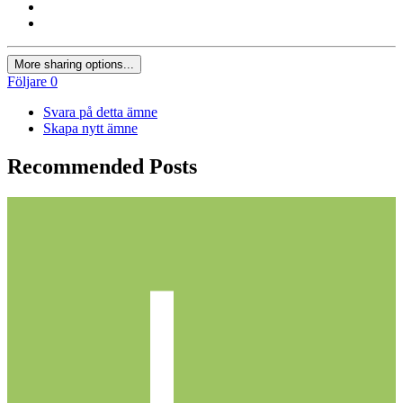
More sharing options...
Följare
0
Svara på detta ämne
Skapa nytt ämne
Recommended Posts