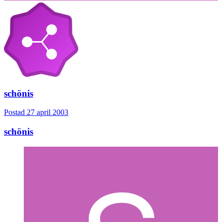
schönis
Postad
27 april 2003
schönis