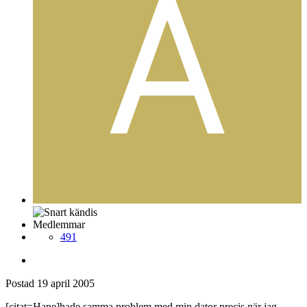
Medlemmar
491
Postad
19 april 2005
[citat=Hane]hade samma problem med min dator precis när jag