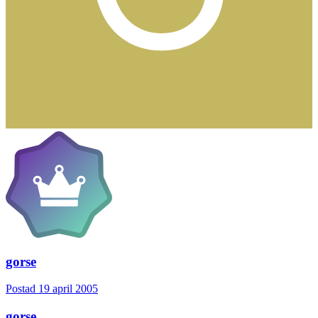
gorse
Postad
19 april 2005
gorse