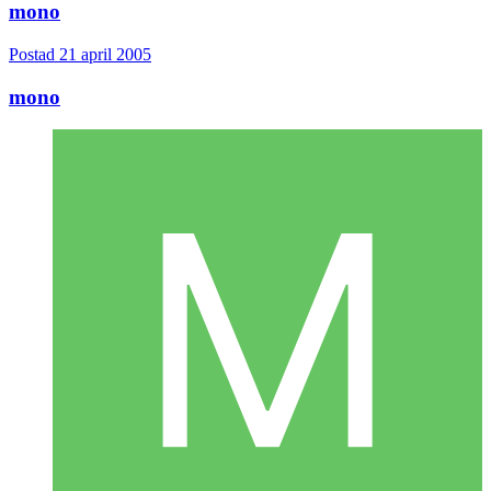
mono
Postad
21 april 2005
mono