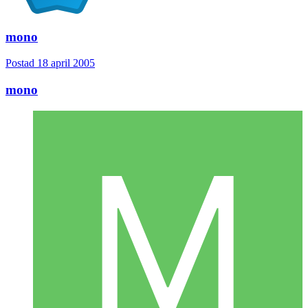
mono
Postad
18 april 2005
mono