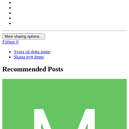
More sharing options...
Följare
0
Svara på detta ämne
Skapa nytt ämne
Recommended Posts