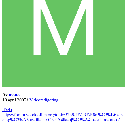
Av
mono
18 april 2005
i
Videoredigering
Dela
https://forum.voodoofilm.org/topic/3738-f%C3%B6rs%C3%B6ker-
en-g%C3%A5ng-till-sn%C3%A4lla-hj%C3%A4lp-capure-probs/