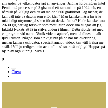
använder, på vilken dator jag än använder! Jag har förövrigt en Intel
Pentium 4 processor på 3 ghz med ett ram-minne på 1024 mb, en
hårdisk på 200gig och ett ati radion 9600 grafikkort. Jag menar, de
kan väll inte va datorn som e för klen? Man kanske måste ha jätte
mkt ledigt utrymme på siken för att de ska funka? Hade kanske bara
20-30 gig när jag försökte som mest. Men dock ska tillägas att jag
faktiskt lyckats att få in själva bilden i filmen! Detta gjorde jag med
ett program vid namn "Stoik video capture", men då försvann allt
ljud i filmen. Någon som e riktigt bra på de här me överföring
mellan kamera och dator, speciellt analog video, kan väll hjälpa mej
snälla! Vill ju redigera min actionfilm så snart så möjligt! Hoppas på
hjälp av ngn kunnig! Mvh J
0
Citera