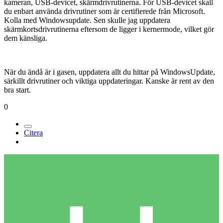
kameran, USB-devicet, skärmdrivrutinerna. För USB-devicet skall
du enbart använda drivrutiner som är certifierede från Microsoft.
Kolla med Windowsupdate. Sen skulle jag uppdatera
skärmkortsdrivrutinerna eftersom de ligger i kernermode, vilket gör
dem känsliga.
När du ändå är i gasen, uppdatera allt du hittar på WindowsUpdate,
särkillt drivrutiner och viktiga uppdateringar. Kanske är rent av den
bra start.
0
Citera