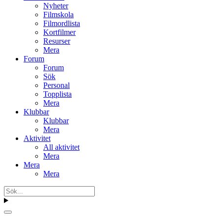
Nyheter
Filmskola
Filmordlista
Kortfilmer
Resurser
Mera
Forum
Forum
Sök
Personal
Topplista
Mera
Klubbar
Klubbar
Mera
Aktivitet
All aktivitet
Mera
Mera
Mera