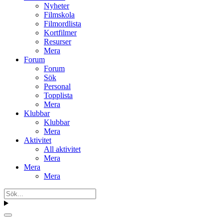
Nyheter
Filmskola
Filmordlista
Kortfilmer
Resurser
Mera
Forum
Forum
Sök
Personal
Topplista
Mera
Klubbar
Klubbar
Mera
Aktivitet
All aktivitet
Mera
Mera
Mera