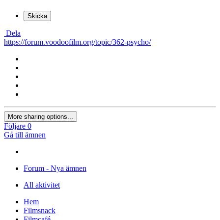
Skicka
Dela
https://forum.voodoofilm.org/topic/362-psycho/
More sharing options...
Följare
0
Gå till ämnen
Forum - Nya ämnen
All aktivitet
Hem
Filmsnack
Filmcafé