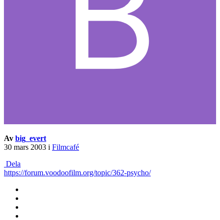
Av
big_evert
30 mars 2003
i
Filmcafé
Dela
https://forum.voodoofilm.org/topic/362-psycho/