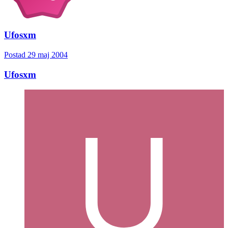
Ufosxm
Postad
29 maj 2004
Ufosxm