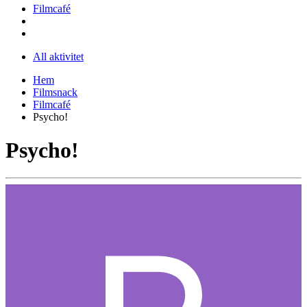
Filmcafé
All aktivitet
Hem
Filmsnack
Filmcafé
Psycho!
Psycho!