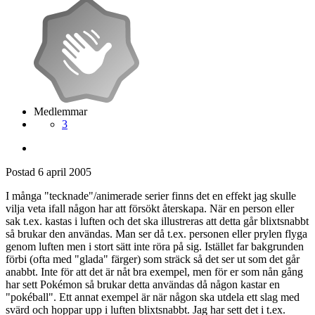
Medlemmar
3
Postad
6 april 2005
I många "tecknade"/animerade serier finns det en effekt jag skulle
vilja veta ifall någon har att försökt återskapa. När en person eller
sak t.ex. kastas i luften och det ska illustreras att detta går blixtsnabbt
så brukar den användas. Man ser då t.ex. personen eller prylen flyga
genom luften men i stort sätt inte röra på sig. Istället far bakgrunden
förbi (ofta med "glada" färger) som sträck så det ser ut som det går
anabbt. Inte för att det är nåt bra exempel, men för er som nån gång
har sett Pokémon så brukar detta användas då någon kastar en
"pokéball". Ett annat exempel är när någon ska utdela ett slag med
svärd och hoppar upp i luften blixtsnabbt. Jag har sett det i t.ex.