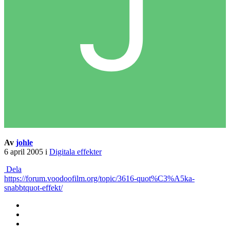
Av
johle
6 april 2005
i
Digitala effekter
Dela
https://forum.voodoofilm.org/topic/3616-quot%C3%A5ka-
snabbtquot-effekt/