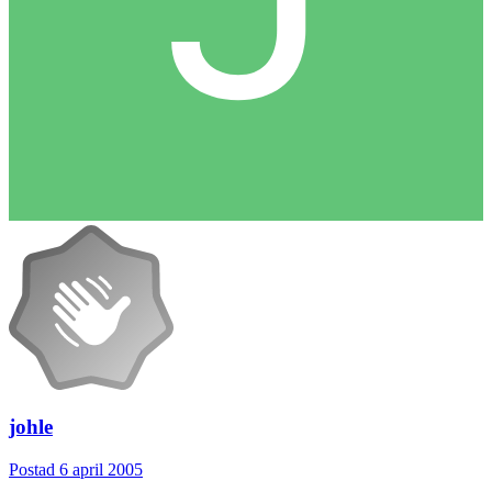
johle
Postad
6 april 2005