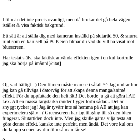
I film är det inte precis ovanligt, men då brukar det gå hela vägen
istället & visa faktisk bakgrund.
Ett sätt är att ställa dig med kameran inställd på slutartid 50, & snurra
runt som en karusell på PCP. Sen filmar du vad du vill ha visat mot
bluescreen.
Har testat själv, ska faktisk använda effekten igen i en kul kortrulle
jag ska börja på imånn![/citat]
Oj, vad häftigt =) Den filmen måste man se i såfall ^^ Jag undrar hur
jag kan gå tillväga i datorväg för att skapa denna manga/animé
effekt. För du uppfattade den helt rätt! Det borde ju gå att göra i AE
t.ex. Att en massa färgstarka ränder flyger förbi sådär... Det är
snyggt tycker jag! Jag är tyvärr inte så hemma på AE att jag kan
experimetera själv =( Greenscreen har jag tillgång till så den biten
fungerar. Slutartiden dock inte. Men jag skulle gärna vilja testa att
göra denna effekt, kanske inte perfekt, men ändå. Det vore kul om
du la upp scenen av din film så man får se!