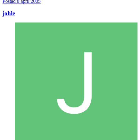
Postad
8 april 2005
johle