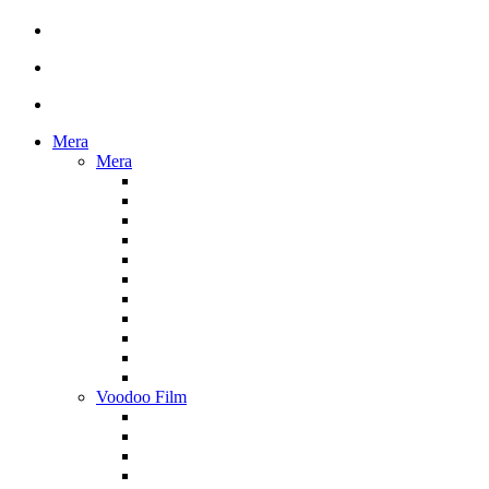
Mera
Mera
Voodoo Film