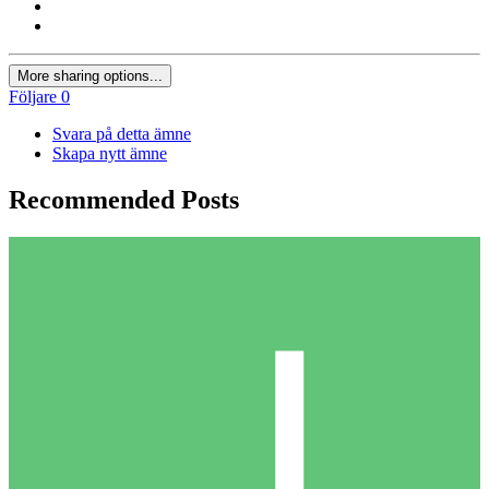
More sharing options...
Följare
0
Svara på detta ämne
Skapa nytt ämne
Recommended Posts