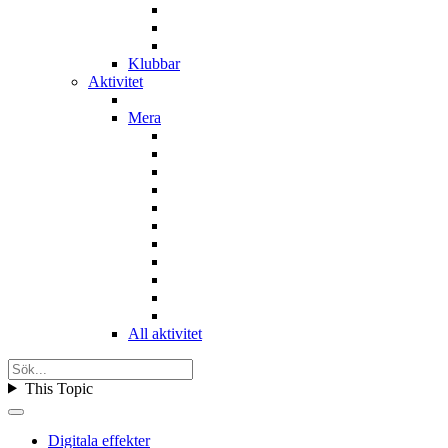
Klubbar
Aktivitet
Mera
All aktivitet
This Topic
Digitala effekter