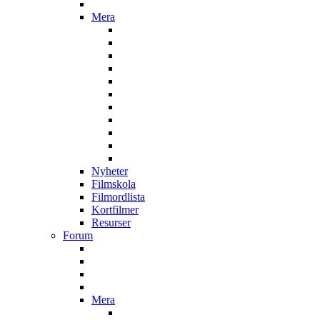
Mera
Nyheter
Filmskola
Filmordlista
Kortfilmer
Resurser
Forum
Mera