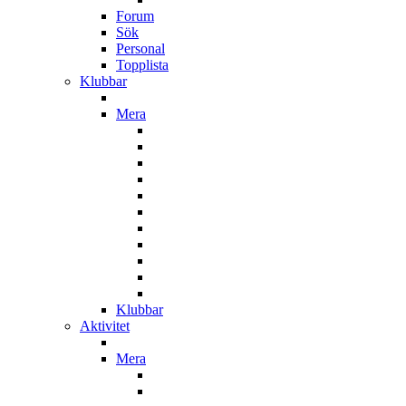
Forum
Sök
Personal
Topplista
Klubbar
Mera
Klubbar
Aktivitet
Mera