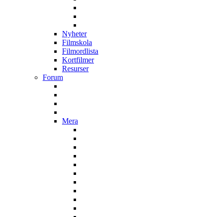
Nyheter
Filmskola
Filmordlista
Kortfilmer
Resurser
Forum
Mera