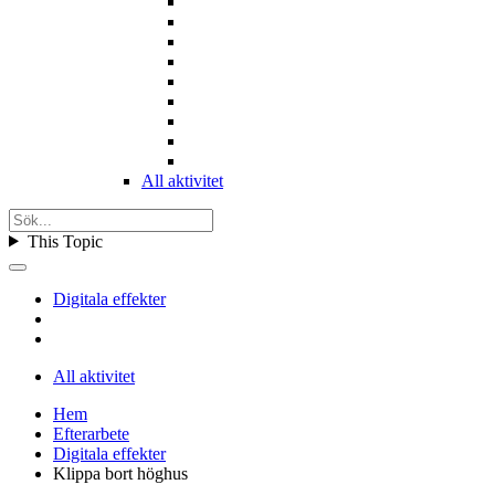
All aktivitet
This Topic
Digitala effekter
All aktivitet
Hem
Efterarbete
Digitala effekter
Klippa bort höghus