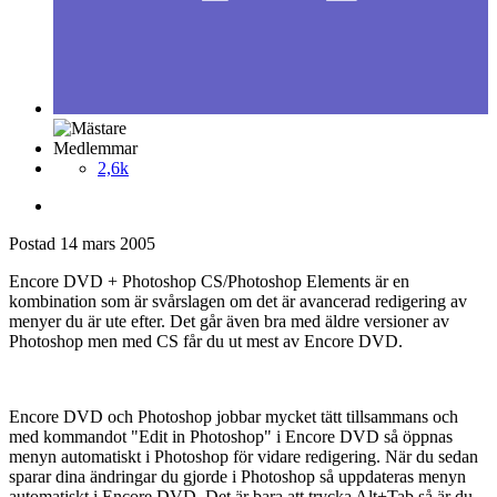
Medlemmar
2,6k
Postad
14 mars 2005
Encore DVD + Photoshop CS/Photoshop Elements är en
kombination som är svårslagen om det är avancerad redigering av
menyer du är ute efter. Det går även bra med äldre versioner av
Photoshop men med CS får du ut mest av Encore DVD.
Encore DVD och Photoshop jobbar mycket tätt tillsammans och
med kommandot "Edit in Photoshop" i Encore DVD så öppnas
menyn automatiskt i Photoshop för vidare redigering. När du sedan
sparar dina ändringar du gjorde i Photoshop så uppdateras menyn
automatiskt i Encore DVD. Det är bara att trycka Alt+Tab så är du