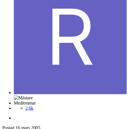
Medlemmar
2,6k
Postad
16 mars 2005