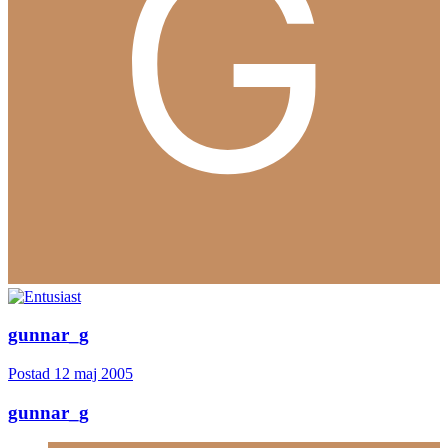
gunnar_g
Postad
12 maj 2005
gunnar_g