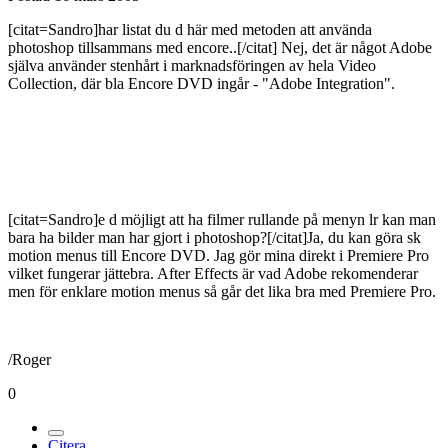
[citat=Sandro]har listat du d här med metoden att använda
photoshop tillsammans med encore..[/citat] Nej, det är något Adobe
själva använder stenhårt i marknadsföringen av hela Video
Collection, där bla Encore DVD ingår - "Adobe Integration".
[citat=Sandro]e d möjligt att ha filmer rullande på menyn lr kan man
bara ha bilder man har gjort i photoshop?[/citat]Ja, du kan göra sk
motion menus till Encore DVD. Jag gör mina direkt i Premiere Pro
vilket fungerar jättebra. After Effects är vad Adobe rekomenderar
men för enklare motion menus så går det lika bra med Premiere Pro.
/Roger
0
Citera