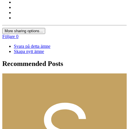
More sharing options...
Följare
0
Svara på detta ämne
Skapa nytt ämne
Recommended Posts