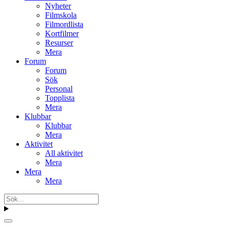
Nyheter
Filmskola
Filmordlista
Kortfilmer
Resurser
Mera
Forum
Forum
Sök
Personal
Topplista
Mera
Klubbar
Klubbar
Mera
Aktivitet
All aktivitet
Mera
Mera
Mera