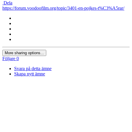
Dela
https://forum.voodoofilm.org/topic/3401-en-pojkes-t%C3%A5rar/
More sharing options...
Följare
0
Svara på detta ämne
Skapa nytt ämne