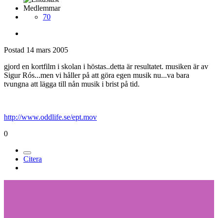
Medlemmar
70
Postad
14 mars 2005
gjord en kortfilm i skolan i höstas..detta är resultatet. musiken är av
Sigur Rós...men vi håller på att göra egen musik nu...va bara
tvungna att lägga till nån musik i brist på tid.
http://www.oddlife.se/ept.mov
0
Citera