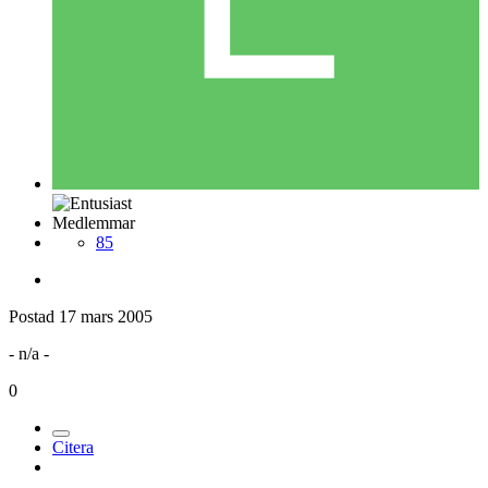
Medlemmar
85
Postad
17 mars 2005
- n/a -
0
Citera