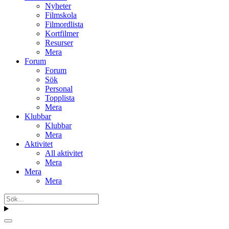
Nyheter
Filmskola
Filmordlista
Kortfilmer
Resurser
Mera
Forum
Forum
Sök
Personal
Topplista
Mera
Klubbar
Klubbar
Mera
Aktivitet
All aktivitet
Mera
Mera
Mera