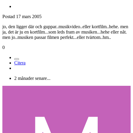
Postad
17 mars 2005
jo, den ligger där och guppar..musikvideo..eller kortfilm..hehe. men
ja, det är ju en kortfilm...som leds fram av musiken...hehe eller nåt.
men jo..musiken passar filmen perfekt...eller tvärtom..hm..
0
Citera
2 månader senare...