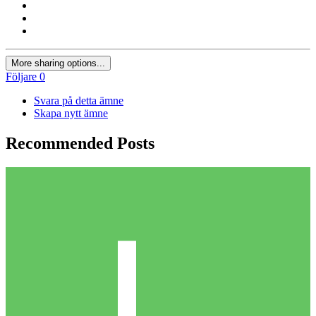
More sharing options...
Följare
0
Svara på detta ämne
Skapa nytt ämne
Recommended Posts