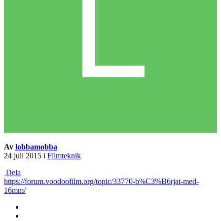
Av
lobbamobba
24 juli 2015
i
Filmteknik
Dela
https://forum.voodoofilm.org/topic/33770-b%C3%B6rjat-med-
16mm/