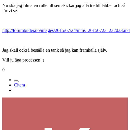
Nu ska jag filma en rulle till sen skickar jag alla tre till labbet och så
får vi se.
http://forumbilder.no/images/2015/07/24/mms_20150723_232033.md
Jag skall också beställa en tank så jag kan framkalla själv.
Vill ju äga processen :)
0
Citera