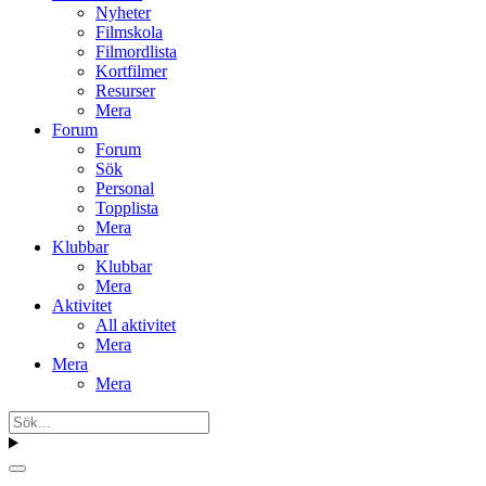
Nyheter
Filmskola
Filmordlista
Kortfilmer
Resurser
Mera
Forum
Forum
Sök
Personal
Topplista
Mera
Klubbar
Klubbar
Mera
Aktivitet
All aktivitet
Mera
Mera
Mera