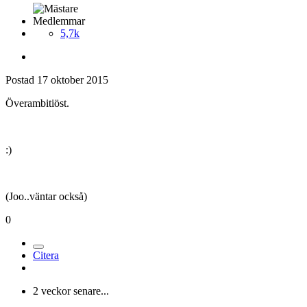
Medlemmar
5,7k
Postad
17 oktober 2015
Överambitiöst.
:)
(Joo..väntar också)
0
Citera
2 veckor senare...