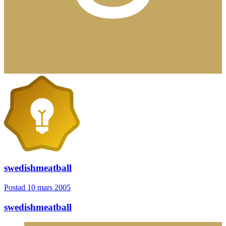
swedishmeatball
Postad
10 mars 2005
swedishmeatball