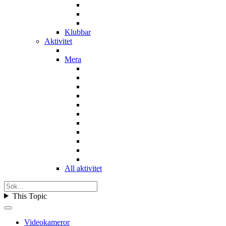
Klubbar
Aktivitet
Mera
All aktivitet
This Topic
Videokameror