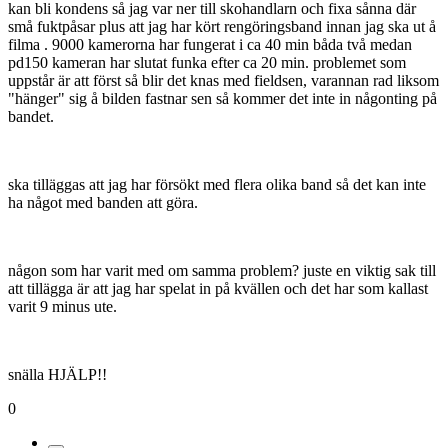
kan bli kondens så jag var ner till skohandlarn och fixa sånna där
små fuktpåsar plus att jag har kört rengöringsband innan jag ska ut å
filma . 9000 kamerorna har fungerat i ca 40 min båda två medan
pd150 kameran har slutat funka efter ca 20 min. problemet som
uppstår är att först så blir det knas med fieldsen, varannan rad liksom
"hänger" sig å bilden fastnar sen så kommer det inte in någonting på
bandet.
ska tilläggas att jag har försökt med flera olika band så det kan inte
ha något med banden att göra.
någon som har varit med om samma problem? juste en viktig sak till
att tillägga är att jag har spelat in på kvällen och det har som kallast
varit 9 minus ute.
snälla HJÄLP!!
0