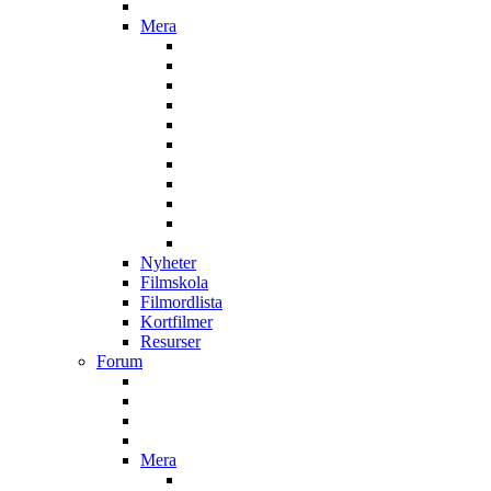
Mera
Nyheter
Filmskola
Filmordlista
Kortfilmer
Resurser
Forum
Mera