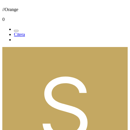
//Orange
0
Citera