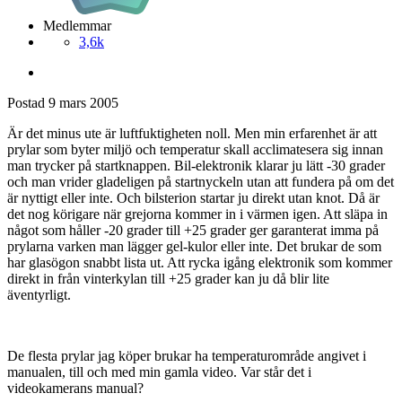
Medlemmar
3,6k
Postad
9 mars 2005
Är det minus ute är luftfuktigheten noll. Men min erfarenhet är att
prylar som byter miljö och temperatur skall acclimatesera sig innan
man trycker på startknappen. Bil-elektronik klarar ju lätt -30 grader
och man vrider gladeligen på startnyckeln utan att fundera på om det
är nyttigt eller inte. Och bilsterion startar ju direkt utan knot. Då är
det nog körigare när grejorna kommer in i värmen igen. Att släpa in
något som håller -20 grader till +25 grader ger garanterat imma på
prylarna varken man lägger gel-kulor eller inte. Det brukar de som
har glasögon snabbt lista ut. Att rycka igång elektronik som kommer
direkt in från vinterkylan till +25 grader kan ju då blir lite
äventyrligt.
De flesta prylar jag köper brukar ha temperaturområde angivet i
manualen, till och med min gamla video. Var står det i
videokamerans manual?