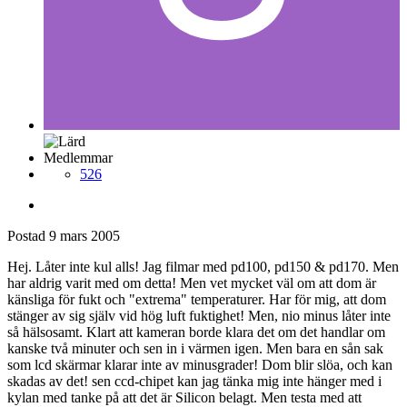
Medlemmar
526
Postad
9 mars 2005
Hej. Låter inte kul alls! Jag filmar med pd100, pd150 & pd170. Men
har aldrig varit med om detta! Men vet mycket väl om att dom är
känsliga för fukt och "extrema" temperaturer. Har för mig, att dom
stänger av sig själv vid hög luft fuktighet! Men, nio minus låter inte
så hälsosamt. Klart att kameran borde klara det om det handlar om
kanske två minuter och sen in i värmen igen. Men bara en sån sak
som lcd skärmar klarar inte av minusgrader! Dom blir slöa, och kan
skadas av det! sen ccd-chipet kan jag tänka mig inte hänger med i
kylan med tanke på att det är Silicon belagt. Men testa med att