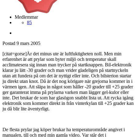
Medlemmar
85
Postad
9 mars 2005
[citat=gorse]Är det minus ute är luftfuktigheten noll. Men min
erfarenhet är att prylar som byter miljö och temperatur skall
acclimatesera sig innan man trycker på startknappen. Bil-elektronik
klarar ju lätt -30 grader och man vrider gladeligen på startnyckeln
utan att fundera på om det är nyttigt eller inte. Och bilsterion startar
ju direkt utan knot. Då är det nog körigare när grejorna kommer in i
värmen igen. Att släpa in något som håller -20 grader till +25 grader
ger garanterat imma på prylarna varken man lägger gel-kulor eller
inte. Det brukar de som har glasögon snabbt lista ut. Att rycka igång
elektronik som kommer direkt in från vinterkylan till +25 grader kan
ju då blir lite äventyrligt.
De flesta prylar jag köper brukar ha temperaturområde angivet i
manualen, till och med min gamla video. Var står det i