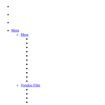
Mera
Mera
Voodoo Film