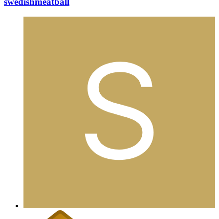
swedishmeatball