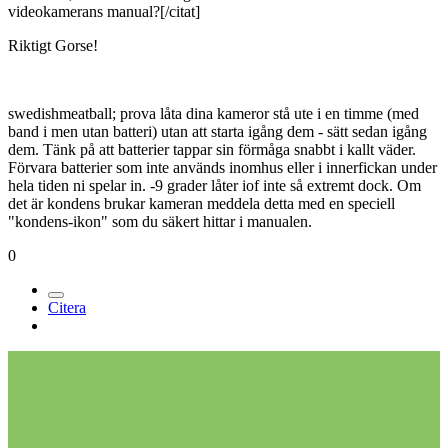
videokamerans manual?[/citat]
Riktigt Gorse!
swedishmeatball; prova låta dina kameror stå ute i en timme (med
band i men utan batteri) utan att starta igång dem - sätt sedan igång
dem. Tänk på att batterier tappar sin förmåga snabbt i kallt väder.
Förvara batterier som inte används inomhus eller i innerfickan under
hela tiden ni spelar in. -9 grader låter iof inte så extremt dock. Om
det är kondens brukar kameran meddela detta med en speciell
"kondens-ikon" som du säkert hittar i manualen.
0
Citera