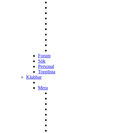
Forum
Sök
Personal
Topplista
Klubbar
Mera