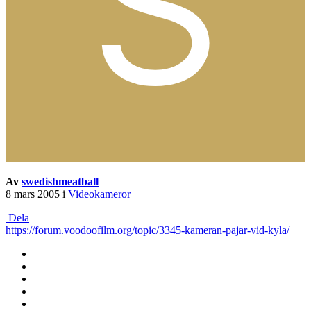
Av
swedishmeatball
8 mars 2005
i
Videokameror
Dela
https://forum.voodoofilm.org/topic/3345-kameran-pajar-vid-kyla/