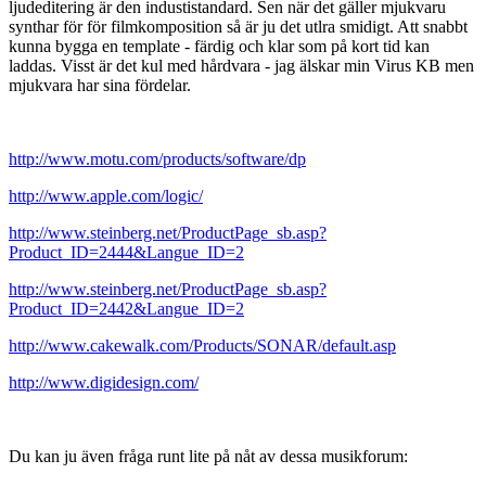
ljudeditering är den industistandard. Sen när det gäller mjukvaru
synthar för för filmkomposition så är ju det utlra smidigt. Att snabbt
kunna bygga en template - färdig och klar som på kort tid kan
laddas. Visst är det kul med hårdvara - jag älskar min Virus KB men
mjukvara har sina fördelar.
http://www.motu.com/products/software/dp
http://www.apple.com/logic/
http://www.steinberg.net/ProductPage_sb.asp?
Product_ID=2444&Langue_ID=2
http://www.steinberg.net/ProductPage_sb.asp?
Product_ID=2442&Langue_ID=2
http://www.cakewalk.com/Products/SONAR/default.asp
http://www.digidesign.com/
Du kan ju även fråga runt lite på nåt av dessa musikforum: