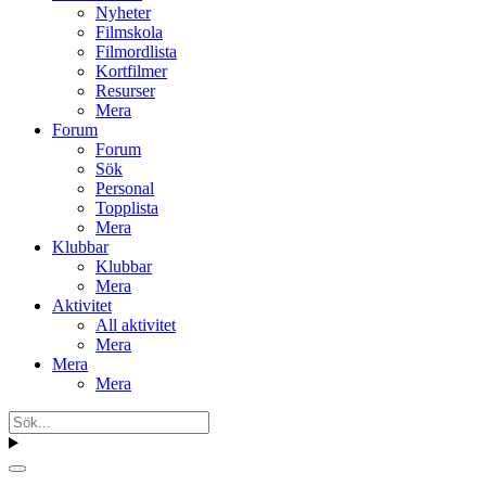
Nyheter
Filmskola
Filmordlista
Kortfilmer
Resurser
Mera
Forum
Forum
Sök
Personal
Topplista
Mera
Klubbar
Klubbar
Mera
Aktivitet
All aktivitet
Mera
Mera
Mera