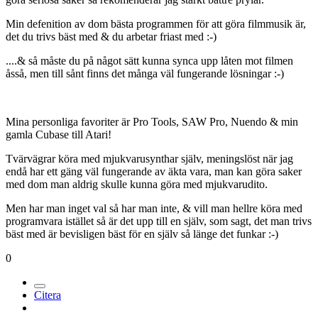
Min defenition av dom bästa programmen för att göra filmmusik är,
det du trivs bäst med & du arbetar friast med :-)
....& så måste du på något sätt kunna synca upp låten mot filmen
åsså, men till sånt finns det många väl fungerande lösningar :-)
Mina personliga favoriter är Pro Tools, SAW Pro, Nuendo & min
gamla Cubase till Atari!
Tvärvägrar köra med mjukvarusynthar själv, meningslöst när jag
endå har ett gäng väl fungerande av äkta vara, man kan göra saker
med dom man aldrig skulle kunna göra med mjukvarudito.
Men har man inget val så har man inte, & vill man hellre köra med
programvara istället så är det upp till en själv, som sagt, det man trivs
bäst med är bevisligen bäst för en själv så länge det funkar :-)
0
Citera