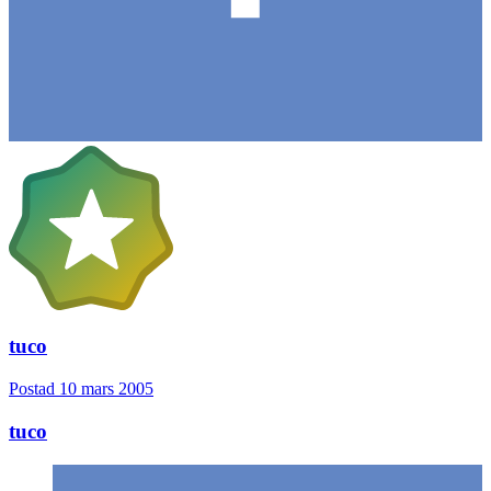
tuco
Postad
10 mars 2005
tuco