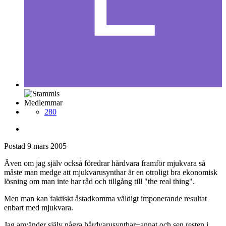
Medlemmar
280
Postad
9 mars 2005
Även om jag själv också föredrar hårdvara framför mjukvara så
måste man medge att mjukvarusynthar är en otroligt bra ekonomisk
lösning om man inte har råd och tillgång till "the real thing".
Men man kan faktiskt åstadkomma väldigt imponerande resultat
enbart med mjukvara.
Jag använder själv några hårdvarusynthar+annat och sen resten i