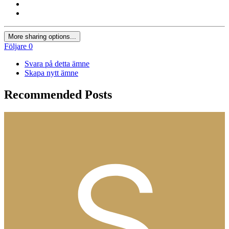
More sharing options...
Följare
0
Svara på detta ämne
Skapa nytt ämne
Recommended Posts