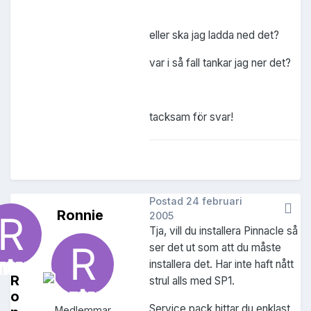
eller ska jag ladda ned det?
var i så fall tankar jag ner det?
tacksam för svar!
Postad
24 februari
Ronnie
2005
Tja, vill du installera Pinnacle så
ser det ut som att du måste
installera det. Har inte haft nått
R
strul alls med SP1.
o
Service pack hittar du enklast
Medlemmar