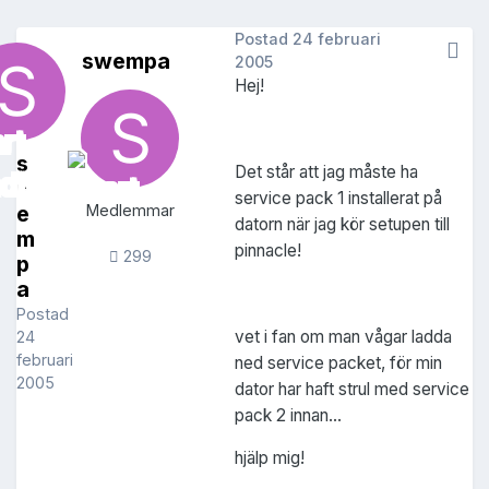
Postad
24 februari
swempa
2005
Hej!
s
Det står att jag måste ha
w
service pack 1 installerat på
e
Medlemmar
datorn när jag kör setupen till
m
pinnacle!
299
p
a
Postad
vet i fan om man vågar ladda
24
februari
ned service packet, för min
2005
dator har haft strul med service
pack 2 innan...
hjälp mig!