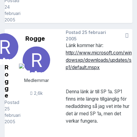
Postad
24
februari
2005
Postad
25 februari
Rogge
2005
Länk kommer här:
http://www.microsoft.com/win
dowsxp/downloads/updates/s
R
p1/default.mspx
o
g
Medlemmar
g
Denna länk är till SP 1a. SP1
2,6k
e
finns inte längre tillgänglig för
Postad
nedladdning så jag vet inte hur
25
det är med SP 1a, men det
februari
verkar fungera.
2005