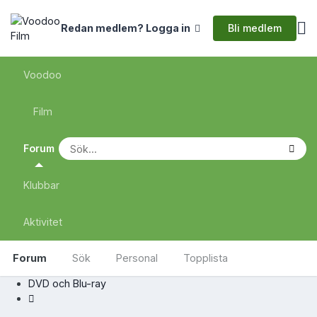
Bli medlem
Redan medlem? Logga in
Voodoo
Film
Forum
Klubbar
Aktivitet
Forum
Sök
Personal
Topplista
DVD och Blu-ray