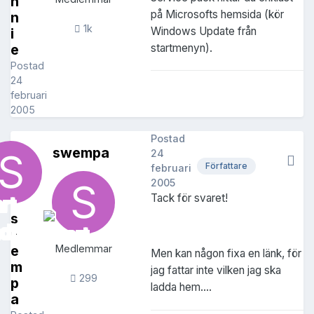
n
på Microsofts hemsida (kör
n
1k
Windows Update från
i
startmenyn).
e
Postad
24
februari
2005
Postad
swempa
24
Författare
februari
2005
Tack för svaret!
s
w
e
Medlemmar
Men kan någon fixa en länk, för
m
jag fattar inte vilken jag ska
299
p
ladda hem....
a