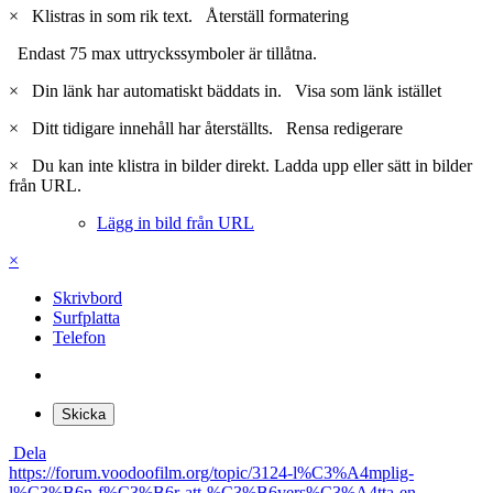
×
Klistras in som rik text.
Återställ formatering
Endast 75 max uttryckssymboler är tillåtna.
×
Din länk har automatiskt bäddats in.
Visa som länk istället
×
Ditt tidigare innehåll har återställts.
Rensa redigerare
×
Du kan inte klistra in bilder direkt. Ladda upp eller sätt in bilder
från URL.
Lägg in bild från URL
×
Skrivbord
Surfplatta
Telefon
Skicka
Dela
https://forum.voodoofilm.org/topic/3124-l%C3%A4mplig-
l%C3%B6n-f%C3%B6r-att-%C3%B6vers%C3%A4tta-en-