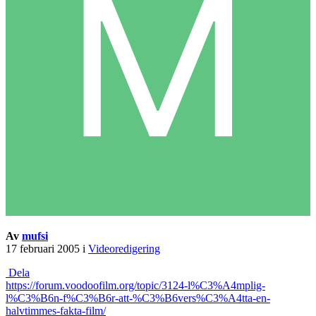
Av
mufsi
17 februari 2005
i
Videoredigering
Dela
https://forum.voodoofilm.org/topic/3124-l%C3%A4mplig-
l%C3%B6n-f%C3%B6r-att-%C3%B6vers%C3%A4tta-en-
halvtimmes-fakta-film/