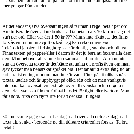
"ta smällen" om det dra ut på tiden om man inte kan fjäska om lite
mer pengar från kunden.
Är det endast själva översättningen så tar man i regel betalt per ord.
Auktoriserade översättare brukar väl ta betalt ca 3.50 kr (tror jag det
var) per ord. Eller var det 1.50 kr ??? Minns inte riktigt.... det finns
förstås en minimumavgift också. Jag kan rekommendera
TeleTolkTjänster i Helsingborg - de är duktiga, snabba och billiga.
Finns texten på papper/eller i datorn är det ju bara att faxa/maila dem
den. Man behöver alltså inte bo i samma stad för det. Är man inte
van att översätta texter är det bättre att anlita ett proffs även om man
sjäv tycker man behärskar språket bra. Det tar alltid extra lång tid att
kolla rättstavning mm om man inte är van. Tänk på att olika språk
textas, uttalas och är uppbyggt på olika sätt och att man vanligtvis
inte bara kan översätt en text rakt över till svenska och redigera in
den i den svenska filmen. Oftast blir det för tight eller tvärtom. Man
får ändra, trixa och flytta lite för att det skall fungera.
30 min skulle jag gissa tar 1-2 dagar att översätta och 2-3 dagar att
texta alt. synka - beroende på din tidigare erfarenhet förstås. Ta bra
betalt!