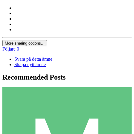
More sharing options...
Följare
0
Svara på detta ämne
Skapa nytt ämne
Recommended Posts