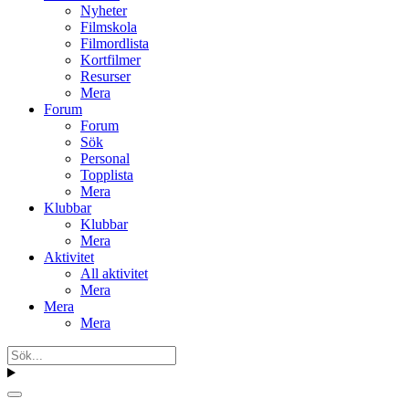
Nyheter
Filmskola
Filmordlista
Kortfilmer
Resurser
Mera
Forum
Forum
Sök
Personal
Topplista
Mera
Klubbar
Klubbar
Mera
Aktivitet
All aktivitet
Mera
Mera
Mera